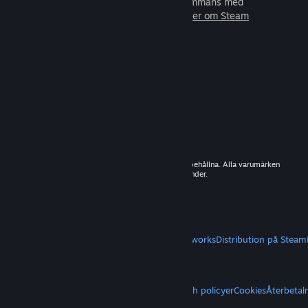
spel som du kan spela tillsammans med
miljoner av nya vänner.
Läs mer om Steam
© 2026 Valve Corporation. Alla rättigheter förbehållna. Alla varumärken
tillhör sina respektive ägare i USA och andra länder.
Moms ingår i alla priser där det är tillämpligt.
Hämta mobilappar
STEAM
Om Steam
Steams abonnentavtal
Steamworks
Distribution på Steam
VALVE
Om Valve
Jobb
Maskinvara
Återvinning
JURIDISKT
Sekretess
Tillgänglighet
Meddelanden och policyer
Cookies
Återbetal
MER