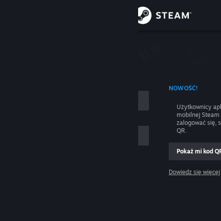
Zaloguj się
Sklep
nie
Społeczność
 UŻYCIEM NAZWY KONTA
NOWOŚĆ!
Informacje
Użytkownicy apl
mobilnej Steam
Wsparcie
zalogować się, 
QR.
Zmień język
Pokaż mi kod Q
 mnie
Pobierz aplikację mobilną Steam
Dowiedz się więcej
Zaloguj się
Wersja przeglądarkowa
Pomocy, nie mogę się zalogować