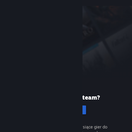
Pierwszy raz na Steam?
Utwórz konto
To łatwe i darmowe. Odkryj tysiące gier do