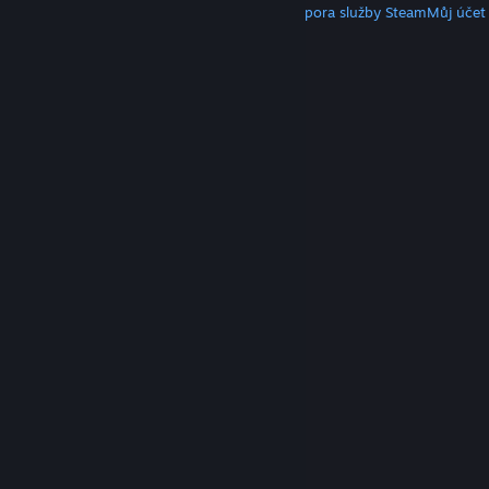
Klient služby Steam
Mobilní aplikace
Podpora služby Steam
Můj účet
© Valve Corporation. Všechna práva vyhrazena.
Všechny ochranné známky jsou vlastnictvím
příslušných subjektů v USA a dalších zemích.
Zásady
ochrany soukromí
|
Právní poučení
|
Přístupnost
|
Smlouva o užívání služby Steam
|
Vrácení peněz
|
Cookies