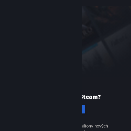
Poprvé ve službě Steam?
Vytvořit účet
Objevte tisíce skvělých her a miliony nových