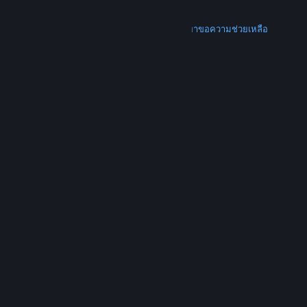
การคืนเงิน
เพิ่มเติม
ดาวน์โหลด Steam
ดาวน์โหลดแอปแบบพกพา
ขอความช่วยเหลือ
บัญชีของฉัน
© Valve Corporation สงวนลิขสิทธิ์ เครื่องหมายการค้า
ทั้งหมดเป็นทรัพย์สินของเจ้าของที่เกี่ยวข้องในสหรัฐอเมริกา