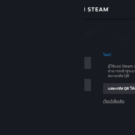
เข้าสู่ระบบ
ร้านค้า
บบ
ชุมชน
อบัญชี
ใหม่!
เกี่ยวกับ
ผู้ใช้แอป Stea
สามารถเข้าสู่ระ
ฝ่ายสนับสนุน
สแกนรหัส QR
แสดงรหัส QR ให้ฉ
เปลี่ยนภาษา
เรียนรู้เพิ่มเติม
รับแอป Steam แบบพกพา
เข้าสู่ระบบ
ชมเว็บไซต์สำหรับเดสก์ท็อป
ช่วยด้วย ฉันเข้าสู่ระบบไม่ได้