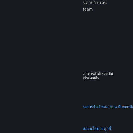
เกมเพื่อเล่นกับเพื่อนใหม่มากมายหลายล้านคน
เรียนรู้เพิ่มเติมเกี่ยวกับ Steam
© 2026 Valve Corporation สงวนลิขสิทธิ์ เครื่องหมายการค้าทั้งหมดเป็น
ทรัพย์สินของเจ้าของที่เกี่ยวข้องในสหรัฐอเมริกาและประเทศอื่น
ราคาทั้งหมดรวมภาษีมูลค่าเพิ่มแล้ว
ดาวน์โหลดแอปแบบพกพา
STEAM
เกี่ยวกับ Steam
SSA ของ Steam
Steamworks
การจัดจำหน่ายบน Steam
บ
VALVE
เกี่ยวกับ Valve
งาน
ฮาร์ดแวร์
การรีไซเคิล
กฎหมาย
ความเป็นส่วนตัว
การช่วยการเข้าถึง
ประกาศและนโยบาย
คุกกี้