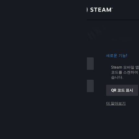
로그인
상점
커뮤니티
로그인
새로운 기능!
정보
Steam 모바일 
코드를 스캔하여 
지원
습니다.
QR 코드 표시
언어 변경
 저장
더 알아보기
Steam 모바일 앱 다운로드
로그인
PC 웹사이트 보기
로그인 관련 문제