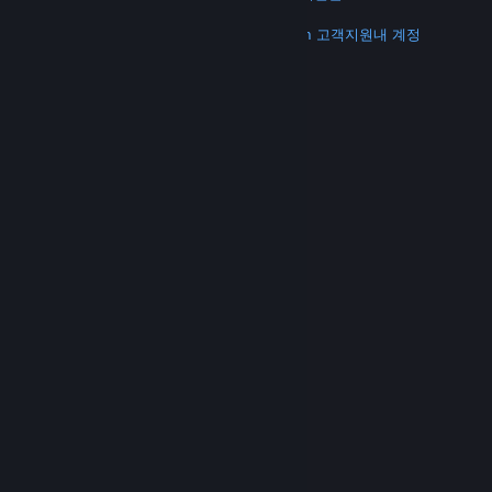
더 보기
Steam 다운로드
모바일 앱 다운로드
Steam 고객지원
내 계정
© Valve Corporation. 모든 권리 보유. 모든 상표는 미국
및 기타 국가에서 각각 해당 소유자의 재산입니다.
개인정
보 처리방침
|
법적 고지
|
접근성
|
Steam 이용 약관
|