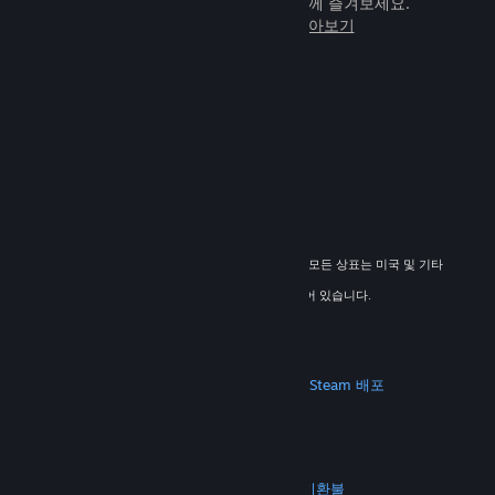
임을 전 세계 새로운 친구들과 힘께 즐겨보세요.
Steam에 관해 자세히 알아보기
© 2026 Valve Corporation. All rights reserved. 모든 상표는 미국 및 기타
국가에서 해당 소유자의 재산입니다.
해당하는 경우 모든 가격에 부가가치세가 포함되어 있습니다.
모바일 앱 다운로드
STEAM
Steam 정보
Steam 이용 약관
Steamworks
Steam 배포
기프트 카드
VALVE
Valve 소개
채용 정보
하드웨어
재활용
법적 고지
개인정보 처리방침
접근성
고지 및 정책
쿠키
환불