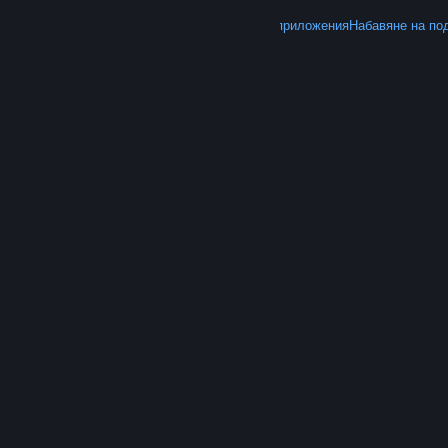
ОЩЕ
Вземете Steam
Вземане на мобилните приложения
Набавяне на по
© Valve Corporation. Всички права запазени. Всички
търговски марки принадлежат на съответните им
собственици в САЩ и други страни.
Декларация за
поверителност
|
Юридическа информация
|
Достъпност
|
Условия за ползване на Steam
|
Възстановявания
|
Бисквитки