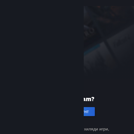
Нови сте в Steam?
Създаване на акаунт
Безплатно и лесно. Открийте хиляди игри,