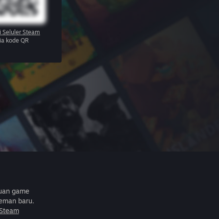
i Seluler Steam
via kode QR
buan game
eman baru.
 Steam