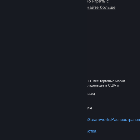
тысячи игр, в которые можно играть с
миллионами новых друзей.
Узнайте больше
о Steam
© 2026 Valve Corporation. Все права сохранены. Все торговые марки
являются собственностью соответствующих владельцев в США и
других странах.
Все цены указаны с учётом НДС (если применимо).
Установить мобильные приложения
STEAM
О Steam
Соглашение подписчика Steam
Steamworks
Распространен
VALVE
О Valve
Вакансии
Оборудование
Переработка
ПРАВОВАЯ ИНФОРМАЦИЯ