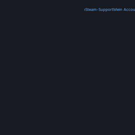
MEHR
Steam herunterladen
Steam-Mobile-App
Steam-Support
Mein Accou
© Valve Corporation. Alle Rechte vorbehalten. Alle
Marken sind Eigentum ihrer jeweiligen Besitzer in
den USA und anderen Ländern.
Datenschutzrichtlinien
|
Rechtliches
|
Barrierefreiheit
|
Steam-Nutzungsvertrag
|