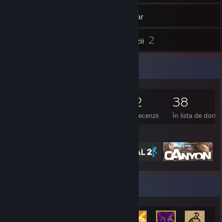
558
Jocuri
Inventar
10
2
Capturi de ecran
Recenzii
Colecționar de jocuri
558
525
2
38
Jocuri deținute
DLC-uri deținute
Recenzii
În lista de dorin
Jocuri prezentate
Afișierul cu realizări