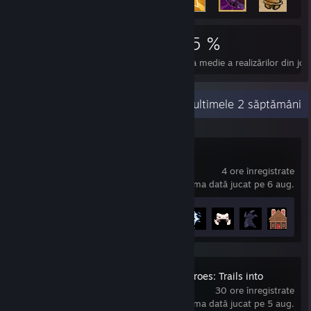
10.357
57
45 %
Realizări
Jocuri perfecte
Rata medie a realizărilor din joc
Activitate recentă
89,6 ore în ultimele 2 săptămâni
Sephiria
4 ore înregistrate
ultima dată jucat pe 6 aug.
Progresul realizărilor
5 din 27
The Legend of Heroes: Trails into
Reverie
30 ore înregistrate
ultima dată jucat pe 5 aug.