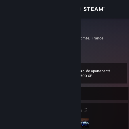
Conectează-te
Magazin
webravenz
Besancon, Franche-Comte, France
Comunitate
Despre
Ani de apartenență
Nivel
Asistență
68
800 XP
Schimbă limba
În prezent offline
Obține aplicația Steam pentru dispozitive mobile
62
2
Insigne
Grupuri
Vezi site în versiunea pentru desktop