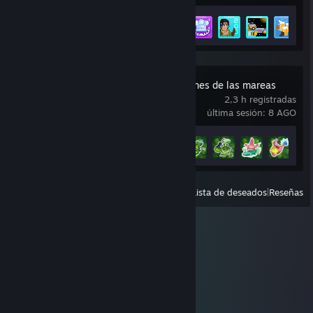
Avance en los logros
39 de 43
+
Bob Esponja: Titanes de las mareas
2,3 h registradas
última sesión: 8 AGO
Avance en los logros
7 de 27
+
Ver
Recientes
|
Lista de deseados
|
Reseñas