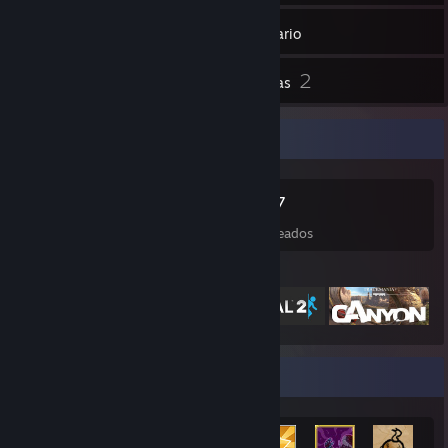
562
Juegos
Inventario
10
2
Capturas
Reseñas
Coleccionista de juegos
562
525
2
37
Juegos
DLC
Reseñas
Deseados
Juegos destacados
Expositor de logros