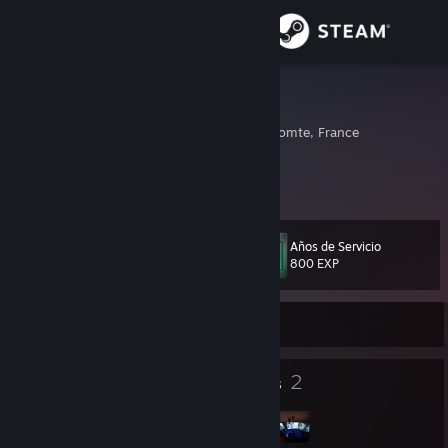
Iniciar sesión
Tienda
webravenz
Besancon, Franche-Comte, France
Comunidad
Acerca de
Años de Servicio
Nivel
Soporte
68
800 EXP
Cambiar idioma
Sin conexión
Descargar Steam Mobile
62
2
Insignias
Grupos
Ver versión clásica