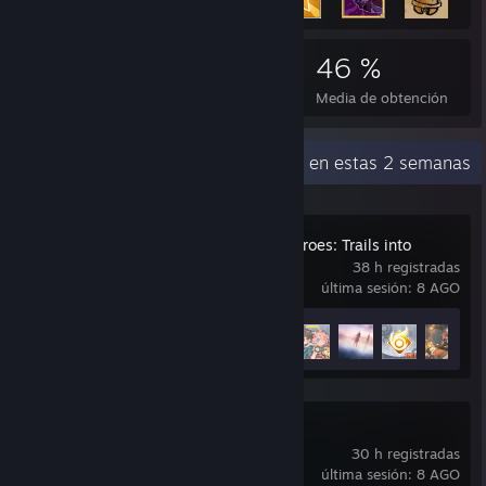
10.400
57
46 %
Logros
Juegos completados
Media de obtención
Actividad reciente
105,3 h en estas 2 semanas
The Legend of Heroes: Trails into
Reverie
38 h registradas
última sesión: 8 AGO
Avance en los logros
23 de 53
+
DAVE THE DIVER
30 h registradas
última sesión: 8 AGO