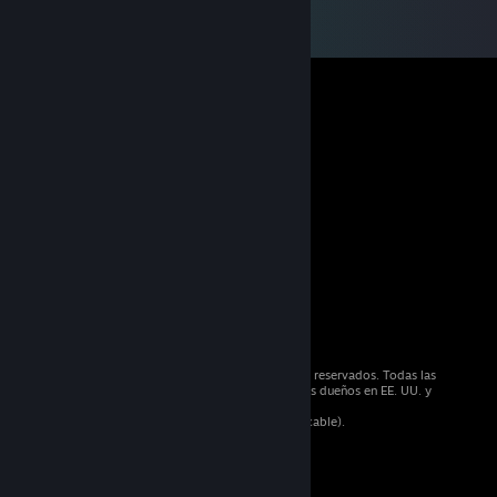
© 2026 Valve Corporation. Todos los derechos reservados. Todas las
marcas registradas pertenecen a sus respectivos dueños en EE. UU. y
otros países.
Todos los precios incluyen IVA (donde sea aplicable).
Aplicaciones móviles
STEAM