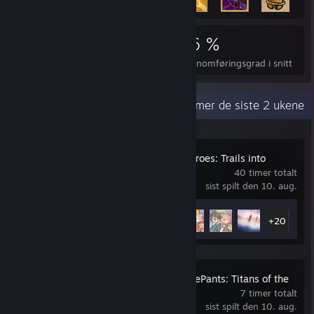
10 417
57
46 %
Prestasjoner
Fullkomne spill
Gjennomføringsgrad i snitt
Nylig aktivitet
110,8 timer de siste 2 ukene
The Legend of Heroes: Trails into
Reverie
40 timer totalt
sist spilt den 10. aug.
Prestasjoner
25 av 53
+20
SpongeBob SquarePants: Titans of the
Tide
7 timer totalt
sist spilt den 10. aug.