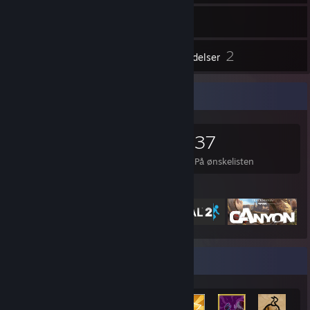
563
Spill
Lager
10
2
Skjermbilder
Anmeldelser
Spillsamler
563
525
2
37
Spill eid
DLC eid
Anmeldelser
På ønskelisten
Fremhevede spill
Prestasjonsutstilling