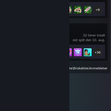
Prestasjoner
14 av 27
+9
DAVE THE DIVER
32 timer totalt
sist spilt den 10. aug.
Prestasjoner
41 av 43
+36
Vis
Alle nylig spilte
|
Ønskeliste
|
Anmeldelser