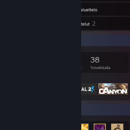
558
Pelit
Tavaraluettelo
10
2
Kuvakaappaukset
Arvostelut
Pelikeräilijä
558
525
2
38
Peliä
Lisämateriaalia
Arvostelut
Toivelistalla
Valikoidut pelit
Saavutusesittely