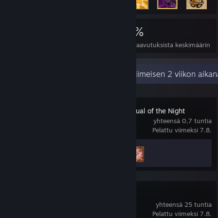
10 385
57
46 %
Saavutukset
Läpipelatut
Pelien saavutuksista keskimäärin
Viimeaikainen toiminta
97,5 tuntia viimeisen 2 viikon aikan
Bloodstained: Ritual of the Night
yhteensä 0,7 tuntia
Pelattu viimeksi 7.8.
Saavutustilastot
3 / 57
DAVE THE DIVER
yhteensä 25 tuntia
Pelattu viimeksi 7.8.