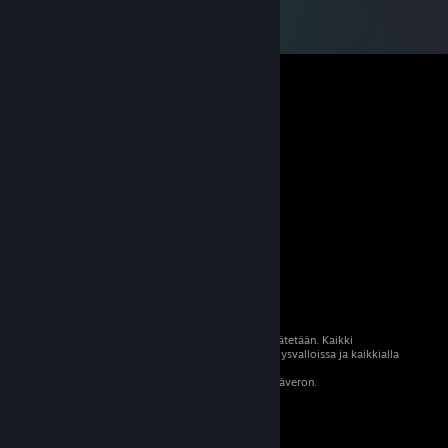
© 2026 Valve Corporation. Kaikki oikeudet pidätetään. Kaikki
tavaramerkit ovat omistajiensa omaisuutta Yhdysvalloissa ja kaikkialla
maailmassa.
Kaikki hinnat sisältävät asiaankuuluvan arvonlisäveron.
Mobiilisovellukset
STEAM