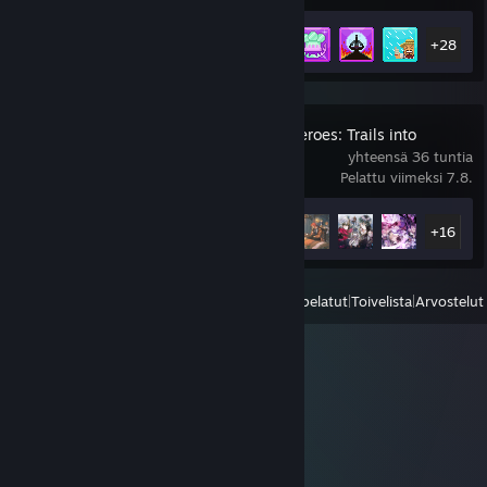
Saavutustilastot
33 / 43
+28
The Legend of Heroes: Trails into
Reverie
yhteensä 36 tuntia
Pelattu viimeksi 7.8.
Saavutustilastot
21 / 53
+16
Näytä
Kaikki viimeksi pelatut
|
Toivelista
|
Arvostelut