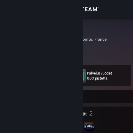
Kirjaudu sisään
Kauppa
webravenz
Besancon, Franche-Comte, France
Yhteisö
Tietoa
Palvelusvuodet
Taso
Tuki
68
800 pistettä
Vaihda kieli
Kirjautunut ulos
Hanki Steam-mobiilisovellus
62
2
Merkit
Ryhmät
Näytä työpöytäsivusto