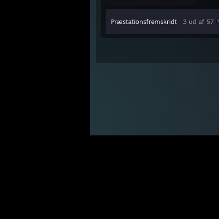
Præstationsfremskridt
3 ud af 57