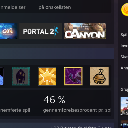
nmeldelser
på ønskelisten
Spil
Inv
Skæ
Anm
Gru
46 %
nemførte spil
gennemførelsesprocent pr. spil (gns.)