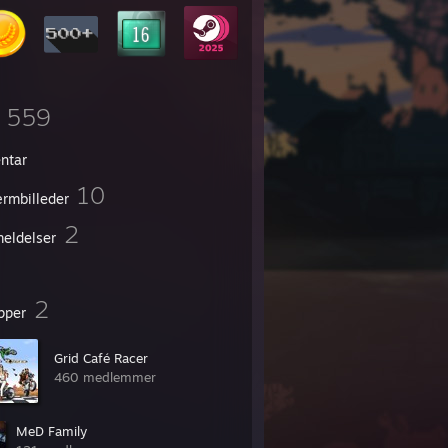
559
entar
10
rmbilleder
2
eldelser
2
pper
Grid Café Racer
460 medlemmer
MeD Family