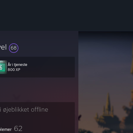
vel
68
År i tjeneste
800 XP
i øjeblikket offline
62
lemer