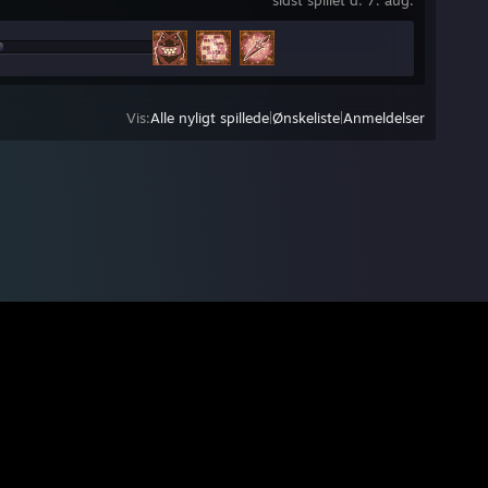
sidst spillet d. 7. aug.
Vis:
Alle nyligt spillede
|
Ønskeliste
|
Anmeldelser