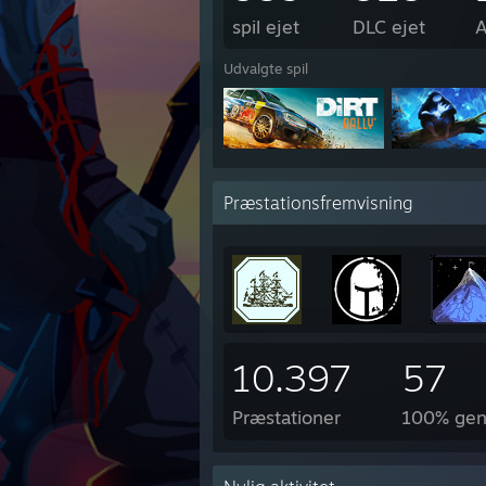
spil ejet
DLC ejet
A
Udvalgte spil
Præstationsfremvisning
10.397
57
Præstationer
100% gen