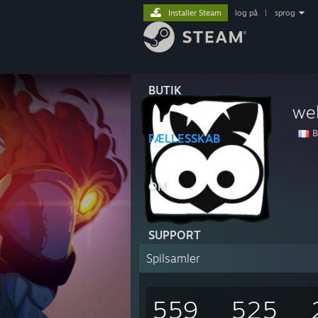
Installer Steam
log på
|
sprog
BUTIK
we
B
FÆLLESSKAB
OM
SUPPORT
Spilsamler
559
525