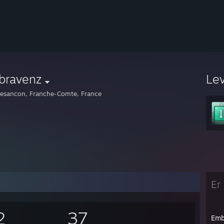
bravenz
Le
esancon, Franche-Comte, France
Er 
2
37
Emb