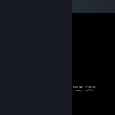
© 2026 Valve Corporation. Hak cipta dilindungi Undang-Undang.
Semua merek dagang merupakan hak pemilik dari negara AS dan
negara lainnya.
PPN termasuk dalam semua harga, jika berlaku.
Dapatkan Aplikasi Seluler
STEAM