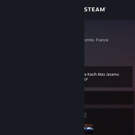
Login
Toko
webravenz
Besancon, Franche-Comte, France
Komunitas
Tentang
Terima Kasih Atas Jasamu
Level
Bantuan
68
800 XP
Ubah bahasa
Sedang Offline
Dapatkan Aplikasi Seluler Steam
62
2
Lencana
Grup
Lihat situs web desktop