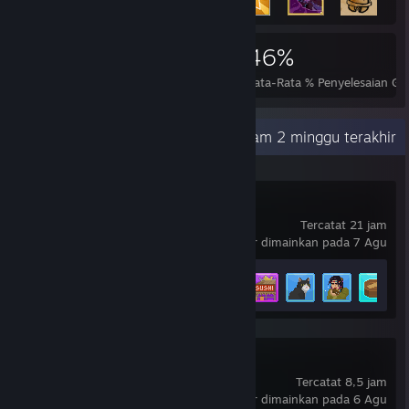
10.374
57
46%
Pencapaian
Selesai Sempurna
Rata-Rata % Penyelesaian G
Aktivitas Terkini
93,5 jam dalam 2 minggu terakhir
DAVE THE DIVER
Tercatat 21 jam
terakhir dimainkan pada 7 Agu
Progres Pencapaian
27 dari 43
+
Sephiria
Tercatat 8,5 jam
terakhir dimainkan pada 6 Agu