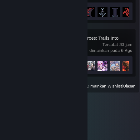
Progres Pencapaian
15 dari 27
+
The Legend of Heroes: Trails into
Reverie
Tercatat 33 jam
terakhir dimainkan pada 6 Agu
Progres Pencapaian
19 dari 53
+
Lihat
Semua Yang Baru Dimainkan
|
Wishlist
|
Ulasan