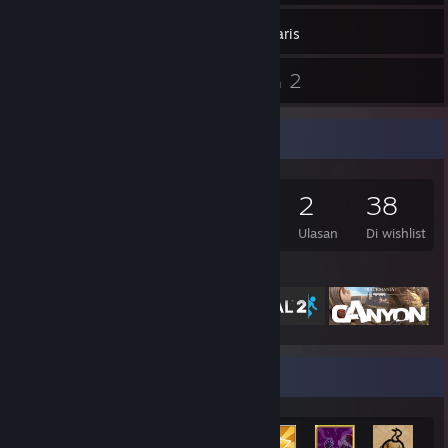
558
Game
Inventaris
10
2
Screenshot
Ulasan
Kolektor Game
558
525
2
38
Game yang Dimiliki
DLC yang dimiilki
Ulasan
Di wishlist
Game yang Difiturkan
Etalase Pencapaian