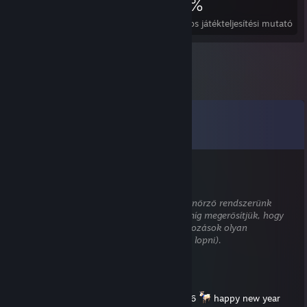
3 626
2
34%
Teljesítmény
Tökéletes játék
Átlagos játékteljesítési mutató
Megjegyzések
Mind a(z)
93
megjegyzés megnézése
AGR1
júl. 1., 12:47
Ez a megjegyzés automatikus tartalom-ellenőrző rendszerünk
elemzésére vár. Ideiglenesen rejtett lesz, amíg megerősítjük, hogy
nincs benne kártékony tartalom (pl. hivatkozások olyan
weboldalakra, amik információt próbálnak lopni).
ʀᴏᴏ
jan. 1., 19:46
still making new content for arma 3 in 2026
happy new year