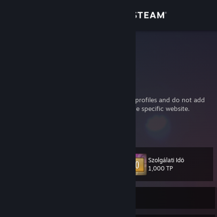
Bejelentkezés
Áruház
diwako
diwako
Közösség
Germany
Névjegy
I will accept not friend request from private profiles and do not add
me for trading unless there was a post on the specific website.
Támogatás
But you can visit and see my page instead:
Bővebb infó megnézése
http://diwako.net
Nyelvváltás
Szolgálati Idő
. szintű
34
1,000 TP
A Steam mobilalkalmazás beszerzése
Asztali weboldalra váltás
Jelenleg offline