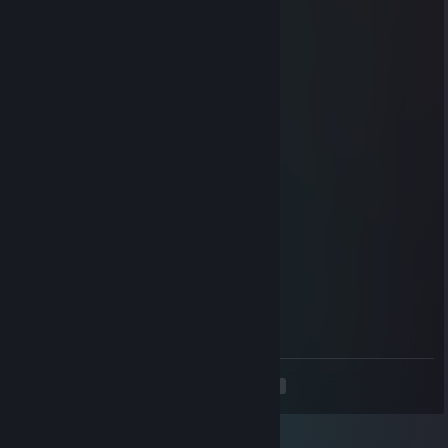
TheLizardWizard
2025. aug. 22., 11:26
diwako is a mod god
Blissy B
2025. jún. 21., 16:11
posting in a diwako thread
Overlord Zorn
2025. jún. 18., 10:33
:legallydistrinctkewk:
diwako
2025. jún. 18., 10:33
I wish
<
>