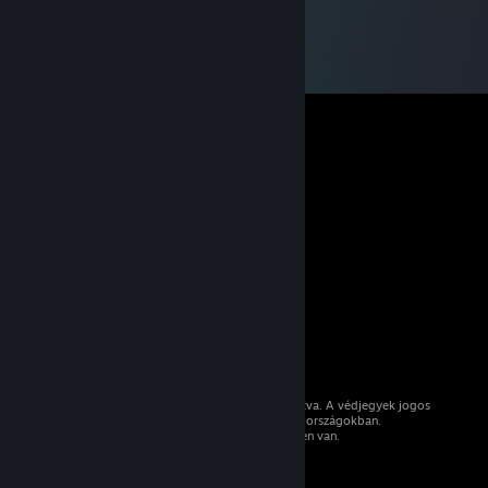
© 2026 Valve Corporation. Minden jog fenntartva. A védjegyek jogos
tulajdonosaiké az Egyesült Államokban és más országokban.
Minden ár tartalmazza az áfát, ahol az érvényben van.
Mobilalkalmazások beszerzése