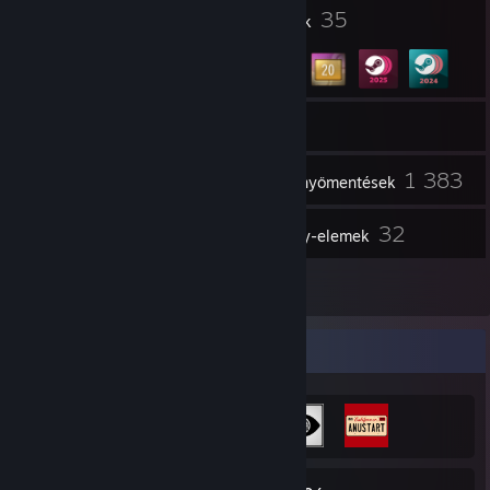
1
35
Profildíjak
Kitűzők
25
Csoportok
Raktár
1 383
Képernyőmentések
1
32
Videók
Műhely-elemek
3
Értékelések
Teljesítmény-vitrin