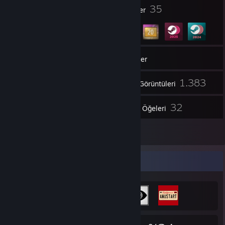
1
35
Profil Ödülleri
Rozetler
25
Gruplar
Envanter
1.383
Ekran Görüntüleri
1
32
Videolar
Atölye Öğeleri
3
İnceleme
Başarım Vitrini