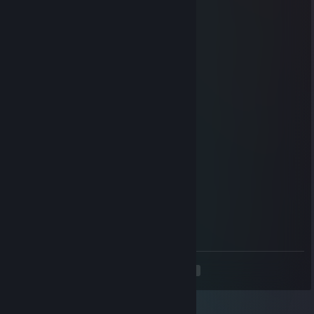
TheLizardWizard
22 Ağu 2025 @ 11:26
diwako is a mod god
Blissy B
21 Haz 2025 @ 16:11
posting in a diwako thread
Overlord Zorn
18 Haz 2025 @ 10:33
:legallydistrinctkewk:
diwako
18 Haz 2025 @ 10:33
I wish
<
>