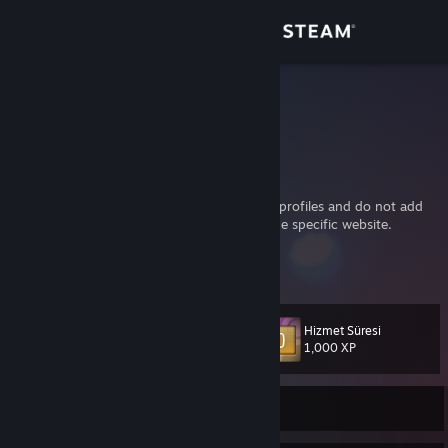
Giriş yap
Mağaza
diwako
diwako
Topluluk
Germany
Hakkında
I will accept not friend request from private profiles and do not add
me for trading unless there was a post on the specific website.
Destek
But you can visit and see my page instead:
Daha fazla bilgi
http://diwako.net
Dili değiştir
Hizmet Süresi
Seviye
34
1,000 XP
Steam mobil uygulamasını yükle
Masaüstü internet sitesini görüntüle
Şu Anda Çevrimdışı