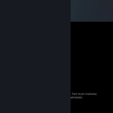
© 2026 Valve Corporation. Tüm hakları saklıdır. Tüm ticari markalar,
ABD ve diğer ülkelerde ilgili sahiplerinin mülkiyetindedir.
Geçerli yerlerde fiyatlara KDV dâhildir.
Mobil Uygulamaları Edin