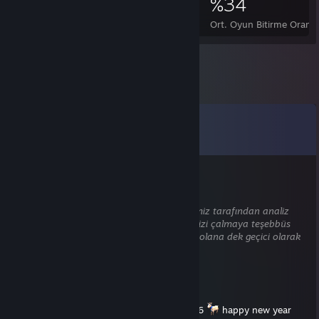
3.626
2
%34
Başarımlar
%100 Başarımlı Oyunlar
Ort. Oyun Bitirme Oranı
Yorumlar
Tüm yorumları görüntüle (
93
yorum)
AGR1
1 Tem @ 12:47
Bu yorum otomatik içerik kontrolü sistemimiz tarafından analiz
edilmeyi bekliyor. Zararlı içerik (ör. bilgilerinizi çalmaya teşebbüs
eden internet siteleri) içermediğinden emin olana dek geçici olarak
gizli kalacaktır.
ʀᴏᴏ
1 Oca @ 19:46
still making new content for arma 3 in 2026
happy new year