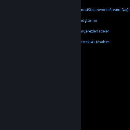
STEAM
Steam Hakkında
Steam Abonelik Sözleşmesi
Steamworks
Steam Dağı
VALVE
Valve Hakkında
Kariyer
Donanım
Geri Dönüştürme
YASAL
Gizlilik
Erişilebilirlik
Bildirimler ve Politikalar
Çerezler
İadeler
DAHA FAZLA
Steam'i Yükle
Mobil Uygulamaları Edin
Destek Al
Hesabım