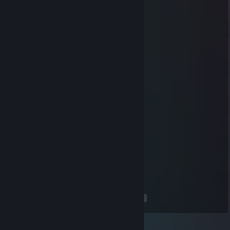
TheLizardWizard
22 Thg08, 2025 @ 11:26am
diwako is a mod god
Blissy B
21 Thg06, 2025 @ 4:11pm
posting in a diwako thread
Overlord Zorn
18 Thg06, 2025 @ 10:33am
:legallydistrinctkewk:
diwako
18 Thg06, 2025 @ 10:33am
I wish
<
>