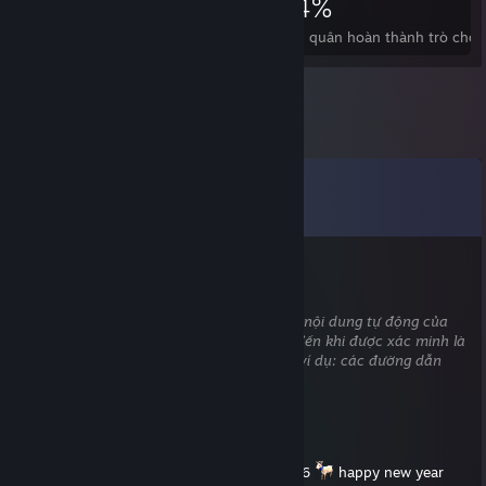
3.626
2
34%
Thành tựu
Trò chơi phá đảo
Bình quân hoàn thành trò chơi
Bình luận
Xem tất cả
93
bình luận
AGR1
1 Thg07 @ 12:47pm
Bình luận này đang chờ hệ thống kiểm tra nội dung tự động của
chúng tôi phân tích. Nó sẽ tạm bị ẩn cho đến khi được xác minh là
không chứa nội dung có nguy cơ gây hại (ví dụ: các đường dẫn
đến trang web đánh cắp thông tin).
ʀᴏᴏ
1 Thg01 @ 7:46pm
still making new content for arma 3 in 2026
happy new year