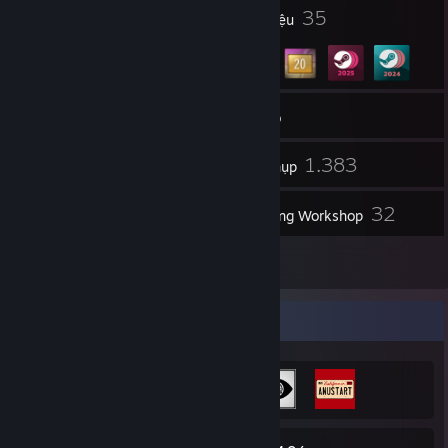
1
35
Giải thưởng hồ sơ
Huy hiệu
25
Nhóm
Kho đồ
1.383
Ảnh chụp
1
32
Video
Nội dung Workshop
3
Đánh giá
Trưng bày thành tựu