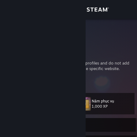
Đăng nhập
Cửa hàng
diwako
diwako
Cộng đồng
Germany
Thông tin
I will accept not friend request from private profiles and do not add
me for trading unless there was a post on the specific website.
Hỗ trợ
But you can visit and see my page instead:
Xem thêm thông tin
http://diwako.net
Thay đổi ngôn ngữ
Năm phục vụ
Cấp
34
1,000 XP
Cài ứng dụng Steam di động
Xem web cho desktop
Rời mạng