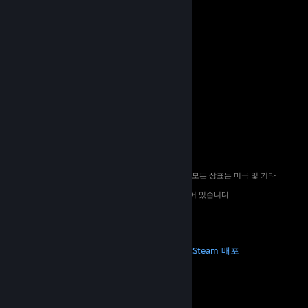
© 2026 Valve Corporation. All rights reserved. 모든 상표는 미국 및 기타
국가에서 해당 소유자의 재산입니다.
해당하는 경우 모든 가격에 부가가치세가 포함되어 있습니다.
모바일 앱 다운로드
STEAM
Steam 정보
Steam 이용 약관
Steamworks
Steam 배포
기프트 카드
VALVE
Valve 소개
채용 정보
하드웨어
재활용
법적 고지