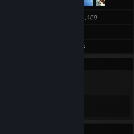
33
1,488
친구
게임
보관함
509
3
스크린샷
평가
배지 수집가
39
107
획득한 배지 합계
게임 카드
도전 과제 전시대