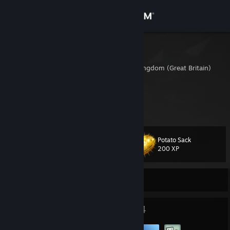
로그인
상점
Benny
Hampshire, United Kingdom (Great Britain)
커뮤니티
정보
Gamer. Skydiver. Drinker of tea
지원
Potato Sack
레벨
33
200 XP
언어 변경
현재 오프라인
Steam 모바일 앱 다운로드
PC 웹사이트 보기
39
4
배지
그룹