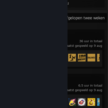
Prestaties
Gem. spelvoltooiingsgraad
Recente activiteit
12 uur in de afgelopen twee weken
Wreckfest
36 uur in totaal
laatst gespeeld op 9 aug
Prestatievoortgang
13 van de 20
Wobbly Life
6,5 uur in totaal
laatst gespeeld op 9 aug
Prestatievoortgang
12 van de 68