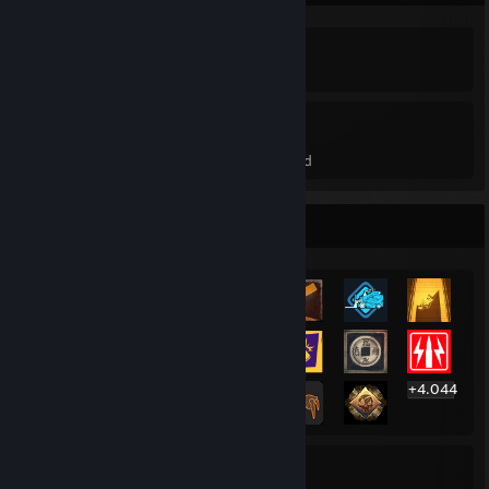
4.064
21%
Prestaties
Gem. spelvoltooiingsgraad
Zeldzaamste prestaties
+4.044
4.064
21%