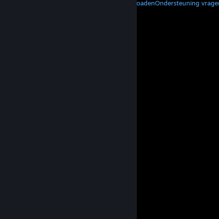
Steam downloaden
Mobiele apps downloaden
Ondersteuning vrage