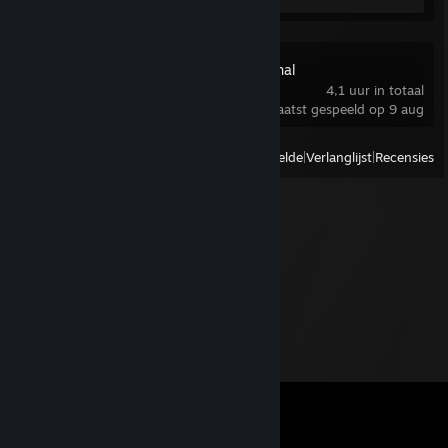
Cars Mater-National
4,1 uur in totaal
laatst gespeeld op 9 aug
Weergave
Alle recent gespeelde
|
Verlanglijst
|
Recensies