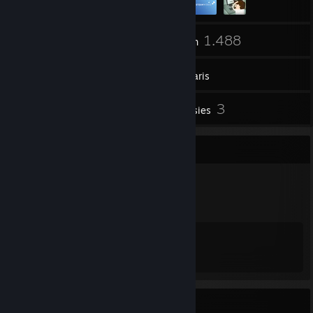
33
1.488
Vrienden
Spellen
Inventaris
509
3
Screenshots
Recensies
Badgeverzamelaar
39
108
Totaal verdiende badges
Ruilkaarten
Prestatieshowcase