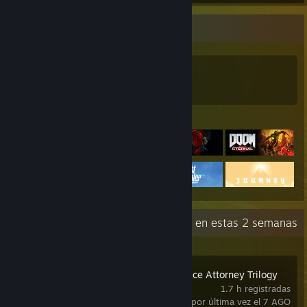
Colección de juegos
2,637
1,653
582
Juegos
DLC
Deseados
Juegos destacados
Actividad reciente
9.8 h en estas 2 semanas
Phoenix Wright: Ace Attorney Trilogy
1.7 h registradas
usado por última vez el 7 AGO