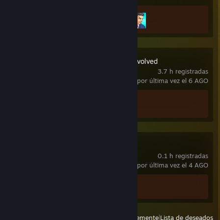
Avance en los logros
2 de 30
Halo: Campaign Evolved
3.7 h registradas
usado por última vez el 6 AGO
Avance en los logros
1 de 58
Big Walk
0.1 h registradas
usado por última vez el 4 AGO
Avance en los logros
0 de 12
Ver
Todos los usados recientemente
|
Lista de deseados