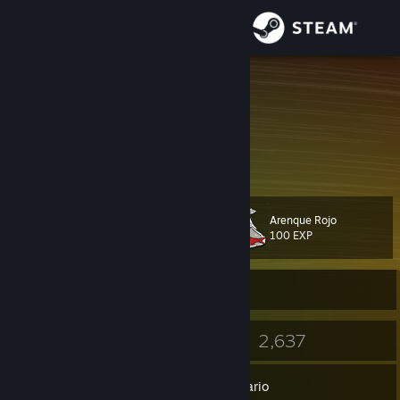
Iniciar sesión
Tienda
TigerPro
Nate
Comunidad
United States
Acerca de
Arenque Rojo
Nivel
Soporte
26
100 EXP
Cambiar idioma
Sin conexión
Obtener la aplicación de Steam Mobile
12
2,637
Insignias
Juegos
Ver versión clásica
Inventario