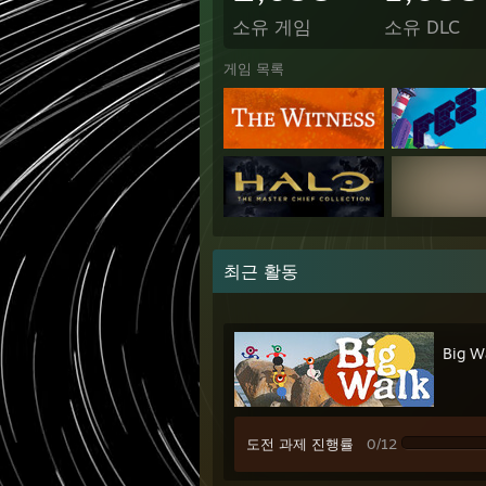
소유 게임
소유 DLC
게임 목록
최근 활동
Big W
도전 과제 진행률
0/12