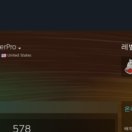
erPro
레
United States
온
578
배