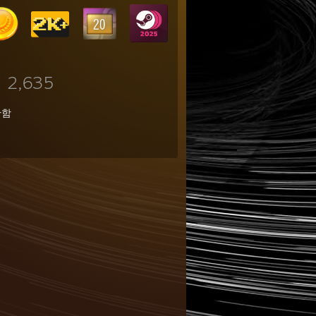
2,635
임
관함