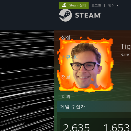
Steam 설치
로그인
|
언어
상점
Tig
Nate
커뮤니티
정보
지원
게임 수집가
2,635
1,653