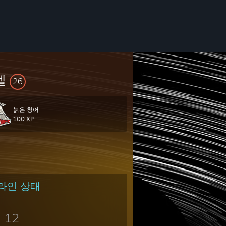
벨
26
붉은 청어
100 XP
라인 상태
12
지