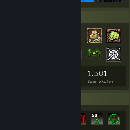
Abzeichensammler
547
19
1.501
Abzeichen insgesamt
Glanzabzeichen
Sammelkarten
Seltenste Errungenschaften
+1.542