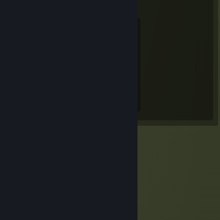
Steam-Sommer-Saliens 2018
Erreichtes Level
Bosse bekämpft
25
36
Gesammelte Erfahrung
42.189.901