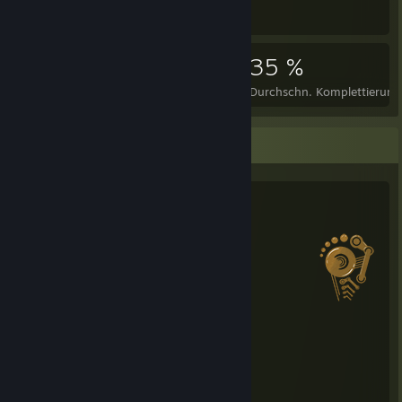
1.555
13
35 %
Errungenschaften
Perfekte Spiele
Durchschn. Komplettierung
Salien-Statistiken