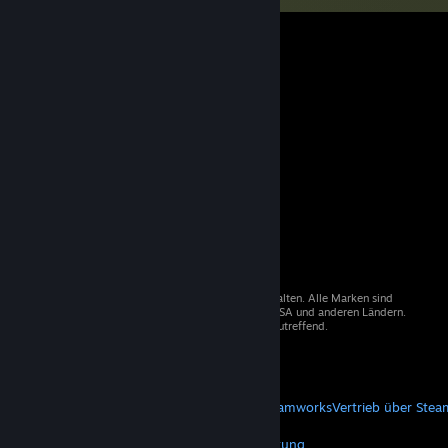
© 2026 Valve Corporation. Alle Rechte vorbehalten. Alle Marken sind
Eigentum der entsprechenden Besitzer in den USA und anderen Ländern.
Mehrwertsteuer in allen Preisen enthalten, wo zutreffend.
Steam-Mobile-App
STEAM
Über Steam
Steam-Nutzungsvertrag
Steamworks
Vertrieb über Stea
VALVE
Über Valve
Jobs
Hardware
Wiederverwertung