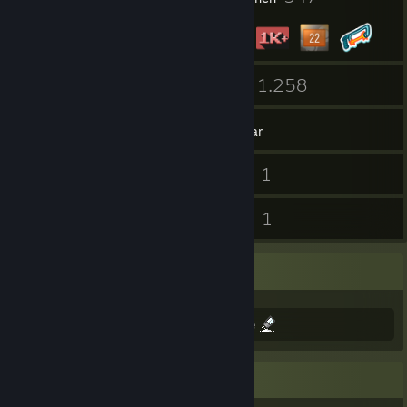
30
1.258
Gruppen
Spiele
Inventar
1
1
Screenshots
Videos
14
1
Rezensionen
Guides
Hi I am Bloodvayne!
No I will probably not friend you. Don't be
Lieblingsspiel