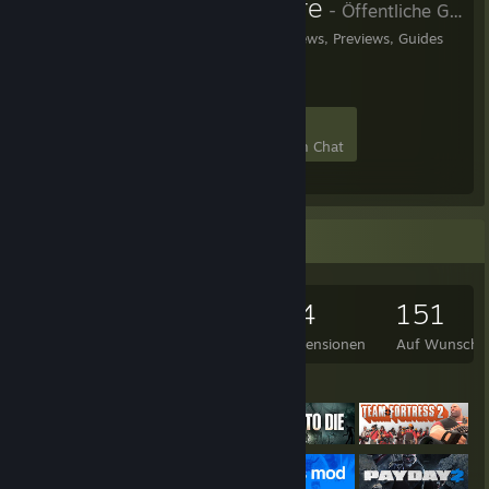
Planet Half-Life
- Öffentliche Gruppe
News, Screenshots, Reviews, Previews, Guides
327
10
76
1
Mitglieder
Im Spiel
Online
Im Chat
Spielesammler
1.258
663
14
151
Spiele im Besitz
DLCs im Besitz
Rezensionen
Auf Wunschli
Ausgestellte Spiele