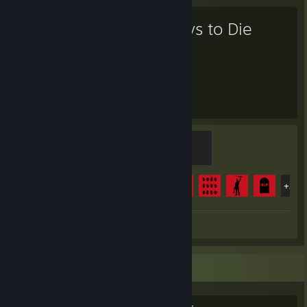
7 Days to Die
1.397
37
Stunden gespielt
Errungenschaften
Burn Victim
500 XP
Errungenschaften
37 von 43
+32
Screenshot 1
Rezension 1
Lieblingsgruppe