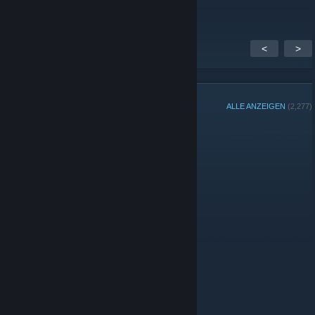
<
>
GRUPPENMITGLIEDER
ALLE ANZEIGEN
(2,277)
Gruppenspieler der Woche:
Administratoren
© Valve Corporation. Alle Rechte vorbehalten. Alle
Marken sind Eigentum ihrer jeweiligen Besitzer in den
USA und anderen Ländern.
Datenschutzrichtlinien
|
Rechtliches
|
Barrierefreiheit
|
Steam-
Nutzungsvertrag
|
Rückerstattungen
|
Cookies