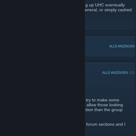
Those that devoted so much time in building up UHC eventually
formed other groups, got busy with life in general, or simply cashed
out, but the steam group itself remains.
Unusual Hat Club Admins
BELIEBTE DISKUSSIONEN
ALLE ANZEIGEN
NEUESTE ANKÜNDIGUNGEN
ALLE ANZEIGEN
(10)
New Forum Section
2. Oktober 2012 -
Skro
| 3 Kommentare
Thought it would be a good idea to at least try to make some
forum sections for the UHC steam group to allow those looking
for trades to post in a more appropriate section than the group
comments.
Let me know if there are other requests for forum sections and I
will look into creating those as well.
WEITERLESEN