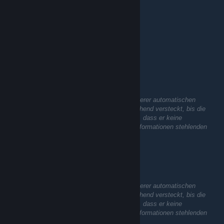
★Ursus Knife Damascus Fn
★Shadow Daggers Fade/CrimsonWeb Fn
★Sport Gloves Vice Fn
★Hand Wraps | Cobalt Skulls Ft
★Hand Wraps | Overprint Fn
★Moto Gloves | POW! Fn
Awp Medusa Fn
Awp Dlore Ft/Fade
St/Nonst m4a4 Howl Fn
MGDash
AK-47 Arabesque/Fireserpent
13. Mai 2022 um 15:22
And more skins
Dieser Kommentar wurde noch nicht von unserer automatischen
Inhaltsprüfung analysiert. Er bleibt vorübergehend versteckt, bis die
Überprüfung abgeschlossen ist und bestätigt, dass er keine
schädlichen Inhalte enthält (z. B. Links zu Informationen stehlenden
Websites).
MGDash
13. Mai 2022 um 15:22
Dieser Kommentar wurde noch nicht von unserer automatischen
Inhaltsprüfung analysiert. Er bleibt vorübergehend versteckt, bis die
Überprüfung abgeschlossen ist und bestätigt, dass er keine
schädlichen Inhalte enthält (z. B. Links zu Informationen stehlenden
Websites).