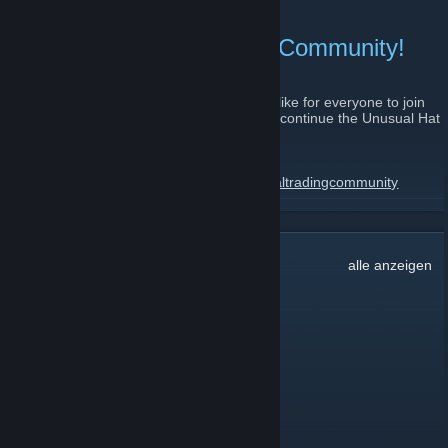
GL and HF everyone.
Join the Unusual Trading Community!
8. August 2011 -
relaxedfire
| 9 Kommentare
As the UHC is winding down to an end, I'd like for everyone to join
the Unusual Trading Community which will continue the Unusual Hat
Club legacy.
The steam group:
http://steamcommunity.com/groups/unusualtradingcommunity
WEITERLESEN
Website:
http://www.unusualtradingcommunity.com/index.php
Server IP:
1.591
Kommentare
alle anzeigen
69.147.250.210:27015
Alpha
6. Jun. 2024 um 17:25
add me ★
zabloing