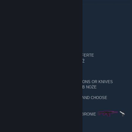
8. Nov. 2023 um 14:54
Comment on my profile please:)
PL - WARSZAWA
1. Apr. 2023 um 0:47
__________
5,628
________________
Exchanges made DOKONANE WYMIANY
URL- trade offer - GIVE AN OFFER / DAJ OFERTE
https://steamcommunity.com/tradeoffer/new/?
partner=233453718&token=qENCZ6km
I EXCHANGE WHAT YOU HAVE ON WEAPONS OR KNIVES
WYMIENIAM TO CO MASZ NA BRONIE LUB NOŻE
GIVE CARD EMOTES BACKGROUNDS 🎴 AND CHOOSE
WEAPONS
DAJ TŁA EMOTKI KARTY 🎴 I WYBIERAJ BRONIE
SAM OK 👌
──▄████▄────▒▒▒▒▒────