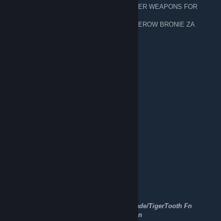
─███▄█▀────▒▄─▒▄─▒── 🥈 FOR SILVER WEAPONS FOR
FREE 7/ 20 CEN
▐████──────▒▒▒▒▒▒▒── 🥈 DLA SILWEROW BRONIE ZA
DARMO 7 /20 gr
─█████▄────▒▒▒▒▒▒▒──
WANTAPMAN TRADING/BUYING
24. Sep. 2022 um 13:31
Trading CSGO items
WANT TO BUY CSGO AND TF2 ITEMS
[H]
★Karambit doppler phase 1/3 Fn
★Huntsman Fade Fn
★Bowie Knife Slaughter/Fade/Doppler Fn
★Gut Knife Doppler Fn
★Flip Knife Autotronic Fn/Ft
★Butterfly Knife Doppler/Fade Fn
★Bayonet Doppler Fn
★M9 Bayonet Marble Fade Fn
★Navaja Doppler/Marble Fade Fn
★Butterfy Knife Vanilla
★★Falchion Crimson Web Fn/Ft
★Talon Knife Doppler ★Doppler/MarbleFade/TigerTooth Fn
★Steletto Knife Rust Coat/UltraViolet Bs/Fn