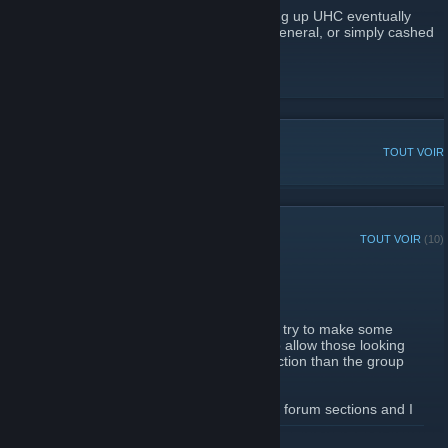
Those that devoted so much time in building up UHC eventually
formed other groups, got busy with life in general, or simply cashed
out, but the steam group itself remains.
Unusual Hat Club Admins
DISCUSSIONS POPULAIRES
TOUT VOIR
ANNONCES RÉCENTES
TOUT VOIR
(10)
New Forum Section
2 octobre 2012 -
Skro
| 3 commentaires
Thought it would be a good idea to at least try to make some
forum sections for the UHC steam group to allow those looking
for trades to post in a more appropriate section than the group
comments.
Let me know if there are other requests for forum sections and I
will look into creating those as well.
EN SAVOIR PLUS