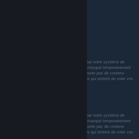
★Ursus Knife Damascus Fn
★Shadow Daggers Fade/CrimsonWeb Fn
★Sport Gloves Vice Fn
★Hand Wraps | Cobalt Skulls Ft
★Hand Wraps | Overprint Fn
★Moto Gloves | POW! Fn
Awp Medusa Fn
Awp Dlore Ft/Fade
St/Nonst m4a4 Howl Fn
MGDash
AK-47 Arabesque/Fireserpent
13 mai 2022 à 15h22
And more skins
Ce commentaire n'a pas encore été analysé par notre système de
vérification automatique de contenus. Il sera masqué temporairement
en attendant que nous vérifiions qu'il ne comporte pas de contenu
nuisible (par exemple, des liens vers des sites qui tentent de voler vos
informations).
MGDash
13 mai 2022 à 15h22
Ce commentaire n'a pas encore été analysé par notre système de
vérification automatique de contenus. Il sera masqué temporairement
en attendant que nous vérifiions qu'il ne comporte pas de contenu
nuisible (par exemple, des liens vers des sites qui tentent de voler vos
informations).