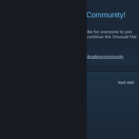
GL and HF everyone.
Join the Unusual Trading Community!
8 aout 2011 -
relaxedfire
| 9 commentaires
As the UHC is winding down to an end, I'd like for everyone to join
the Unusual Trading Community which will continue the Unusual Hat
Club legacy.
The steam group:
http://steamcommunity.com/groups/unusualtradingcommunity
EN SAVOIR PLUS
Website:
http://www.unusualtradingcommunity.com/index.php
Server IP:
1 591
commentaires
tout voir
69.147.250.210:27015
Alpha
6 juin 2024 à 17h25
add me ★
zabloing