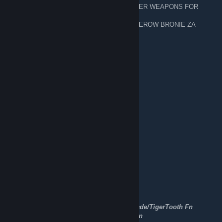
─███▄█▀────▒▄─▒▄─▒── 🥈 FOR SILVER WEAPONS FOR
FREE 7/ 20 CEN
▐████──────▒▒▒▒▒▒▒── 🥈 DLA SILWEROW BRONIE ZA
DARMO 7 /20 gr
─█████▄────▒▒▒▒▒▒▒──
WANTAPMAN TRADING/BUYING
24 sept. 2022 à 13h31
Trading CSGO items
WANT TO BUY CSGO AND TF2 ITEMS
[H]
★Karambit doppler phase 1/3 Fn
★Huntsman Fade Fn
★Bowie Knife Slaughter/Fade/Doppler Fn
★Gut Knife Doppler Fn
★Flip Knife Autotronic Fn/Ft
★Butterfly Knife Doppler/Fade Fn
★Bayonet Doppler Fn
★M9 Bayonet Marble Fade Fn
★Navaja Doppler/Marble Fade Fn
★Butterfy Knife Vanilla
★★Falchion Crimson Web Fn/Ft
★Talon Knife Doppler ★Doppler/MarbleFade/TigerTooth Fn
★Steletto Knife Rust Coat/UltraViolet Bs/Fn