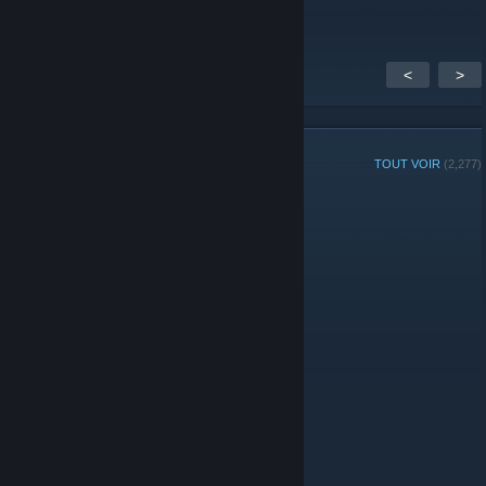
<
>
MEMBRES DU GROUPE
TOUT VOIR
(2,277)
Joueur ou joueuse de la semaine du groupe :
Administrateurs
© Valve Corporation. Tous droits réservés. Toutes les
marques commerciales sont la propriété de leurs
titulaires aux États-Unis et dans d'autres pays.
Politique de confidentialité
|
Mentions légales
|
Accessibilité
|
Accord de souscription Steam
|
Remboursements
|
Cookies