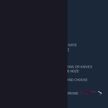
8 nov. 2023 à 14h54
Comment on my profile please:)
PL - WARSZAWA
1 avr. 2023 à 0h47
__________
5,628
________________
Exchanges made DOKONANE WYMIANY
URL- trade offer - GIVE AN OFFER / DAJ OFERTE
https://steamcommunity.com/tradeoffer/new/?
partner=233453718&token=qENCZ6km
I EXCHANGE WHAT YOU HAVE ON WEAPONS OR KNIVES
WYMIENIAM TO CO MASZ NA BRONIE LUB NOŻE
GIVE CARD EMOTES BACKGROUNDS 🎴 AND CHOOSE
WEAPONS
DAJ TŁA EMOTKI KARTY 🎴 I WYBIERAJ BRONIE
SAM OK 👌
──▄████▄────▒▒▒▒▒────