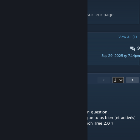
Les remerciements des développeurs sont sur leur page.
POPULAR DISCUSSIONS
View All (1)
9
PINNED:
Rapportez les erreurs
Sep 29, 2025 @ 7:14pm
Mouchi
313
Comments
<
>
Mouchi
[author]
Jul 31 @ 1:10pm
J'ai vu que tu avais posté sur le sous-mod en question.
En voyant qu'il te manque des GFX, est-ce que tu as bien (et activés)
les 3 DLCs requis par Kaisereich Extended Tech Tree 2.0 ?