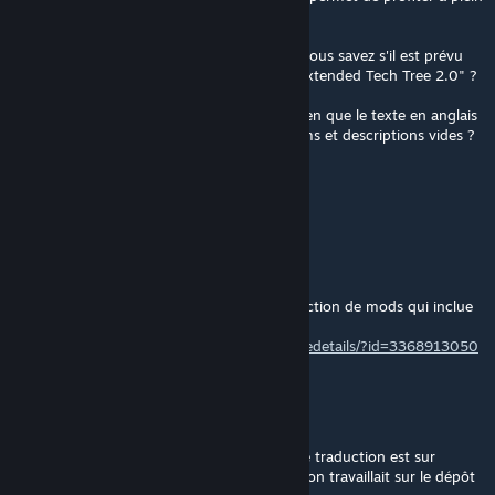
de KR depuis des années !
Je ne sais pas si ça a déjà été évoqué mais vous savez s'il est prévu
d'avoir une trad du sous-mod "Kaisereich Extended Tech Tree 2.0" ?
Ou alors à minima vous connaissez un moyen que le texte en anglais
du mod s'affiche plutôt que d'avoir des noms et descriptions vides ?
Encore merci !
Buffalo
Jun 28 @ 2:50pm
Merci pour la maj
J'en profite pour mettre un lien de ma collection de mods qui inclue
mes mods ia et gameplay pour Kaiserreich :
https://steamcommunity.com/sharedfiles/filedetails/?id=3368913050
Mouchi
[author]
May 22 @ 1:57am
Mon message du 18 mai 22h30 est : "Notre traduction est sur
GitHub depuis juillet 2019, et encore avant on travaillait sur le dépôt