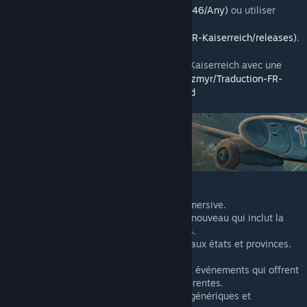
(https://mods.paradoxplaza.com/mods/21046/Any)
ou utiliser
l'installation manuelle sur GitHub
(https://github.com/TheAzmyr/Traduction-FR-Kaiserreich/releases)
.
Guide d'installation manuelle pour jouer à Kaiserreich avec une
ancienne version :
https://github.com/TheAzmyr/Traduction-FR-
Kaiserreich/blob/master/docs/install_FR.md
Un scénario d'histoire alternative immersive.
Un système politique complètement nouveau qui inclut la
popularité des partis et des ministres.
Une carte retravaillée avec de nouveaux états et provinces.
Dix idéologies différentes.
Des dizaines de milliers de nouveaux événements qui offrent
un large éventail de possibilités différentes.
Des centaines de décisions à la fois génériques et