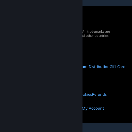
© 2026 Valve Corporation. All rights reserved. All trademarks are
property of their respective owners in the US and other countries.
VAT included in all prices where applicable.
Get Mobile Apps
STEAM
About Steam
Steam SSA
Steamworks
Steam Distribution
Gift Cards
VALVE
About Valve
Jobs
Hardware
Recycling
LEGAL
Privacy
Accessibility
Notices & Policies
Cookies
Refunds
MORE
Get Steam
Get Mobile Apps
Get Support
My Account