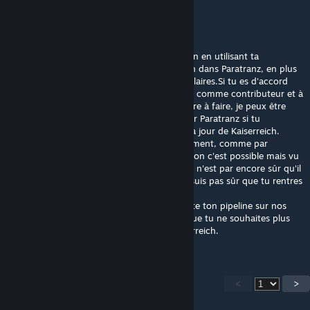
Mouchi
[author]
May 21 @ 10:16am
On peut peut-être accélérer notre traduction en utilisant ta
traduction comme suggestion de traduction dans Paratranz, en plus
des suggestions de DeepL et des textes similaires.Si tu es d'accord
pour qu'on utilise ta traduction, on te citera comme contributeur et à
priori tu n'auras pas de travail supplémentaire à faire, je peux être
autonome dans l'upload de ta traduction sur Paratranz si tu
continues à la mettre à jour à chaque mise à jour de Kaiserreich.
Si tu préfères un autre mode de fonctionnement, comme par
exemple des appels à une API avec facturation c'est possible mais vu
que notre budget annuel c'est 10€ et qu'on n'est par encore sûr qu'il
y ait un gain par rapport à DeepLPro, je ne suis pas sûr que tu rentres
dans tes frais de déploiement.
C'est probablement plus viable qu'on exécute ton pipeline sur nos
machines si ton projet est open source et que tu ne souhaites plus
suivre les nombreuses mises à jour de Kaiserreich.
<
>