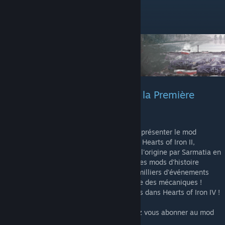
Version beta 7 pour KR v1.6.4
"Et si l'Allemagne avait gagné la Première
Guerre mondiale ?"
L'équipe de Kaiserreich 4 est fière de vous présenter le mod
d'histoire alternative le plus populaire pour Hearts of Iron II,
Darkest Hour et Hearts of Iron IV ! Conçu à l'origine par Sarmatia en
2005, Kaiserreich est depuis devenu l'un des mods d'histoire
alternative les plus approfondis, avec des milliers d'événements
uniques, des graphiques, des pays et même des mécaniques !
Réécrivez l'histoire (encore), mais cette fois dans Hearts of Iron IV !
En cas de soucis d'installation, vous pouvez vous abonner au mod
sur Paradox Mods