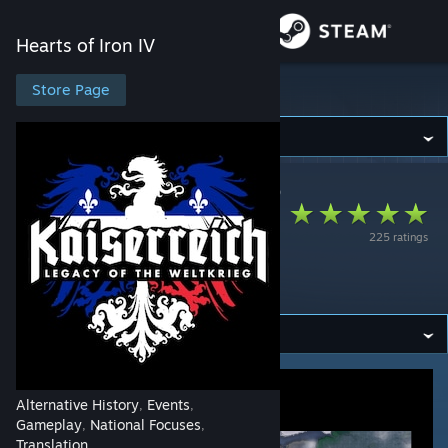
Sign in
Hearts of Iron IV
Store
Store Page
Hearts of Iron IV
Community
Hearts of Iron IV
>
Workshop
>
Mouchi's Workshop
About
Kaiserreich
225 ratings
Traduction
Support
Francophone
Change language
Get the Steam Mobile App
View desktop website
Alternative History
Events
,
,
Gameplay
National Focuses
,
,
Translation