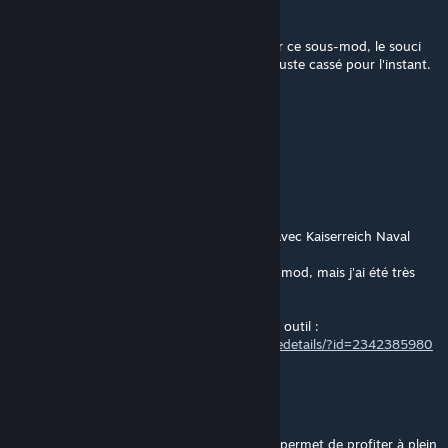
Alice_Cooper
Jul 31 @ 10:34am
Top, merci pour l'outil ! J'ai abandonné pour ce sous-mod, le souci
des textes existe aussi en anglais, il semble juste cassé pour l'instant.
Encore merci !
Mouchi
[author]
Jul 30 @ 12:38pm
Merci pour le retour
Je n'y ai jamais joué mais je l'ai déjà repéré avec Kaiserreich Naval
Rework.
Je ne connais pas de traduction de ce sous-mod, mais j'ai été très
loin de HoI4 ces derniers mois.
Pour avoir les textes en anglais j'ai publié un outil :
https://steamcommunity.com/sharedfiles/filedetails/?id=2342385980
Alice_Cooper
Jul 30 @ 10:33am
Salut à tous. Merci pour votre super taf qui permet de profiter à plein