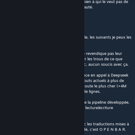
Le "vous" du message précédent s'adresse bien à qui le veut pas de
restriction à une personne ou une communauté.
IM A FOKEN LEGEND
May 21 @ 8:44pm
Ton message du 18 mai 22h30 m'est invisible, les suivants je peux les
voir.
"""Mes""" traductions sont no-license, je ne revendique pas leur
propriété intellectuelle, vous pouvez combler les trous de ce que
vous n'avez pas eu le temps de traduire avec, aucun soucis avec ça.
J'ai ma propre infra GPU, faire une équivalence en appel à Deepseek
v4 (api) / ou Qwen 35b A3 fait monter les couts actuels à plus de
200€ mais c'est toujours le premier tir qui coute le plus cher (+4M
de lignes) les mises à jour comptent moins de lignes.
bref c'est compliqué à estimer
Je ne souhaite pas partager à l'heure actuelle la pipeline développée,
ca changera surement, mais les modules de lecture/ecriture
workshop ne seront surement pas publish.
Open bar pour faire ce que vous voulez avec les traductions mises à
disposition, zéro license, zéro crédit demandé, c'est O P E N B A R.