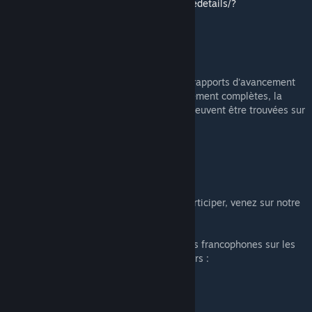
https://steamcommunity.com/workshop/filedetails/?
id=1540696322=1540696322
Wiki de Kaiserreich
Plus d'informations telles qu'une FAQ, des rapports d'avancement
sur le contenu à venir, des notes de changement complètes, la
chronologie complète et bien plus encore peuvent être trouvées sur
le wiki :
http://kaiserreich.wikia.com
Discord
Pour suivre la traduction du mod voire y participer, venez sur notre
Discord :
https://discord.gg/wgYJszg
Pour suivre, voire participer, aux traductions francophones sur les
jeux Paradox, voici un Discord de traducteurs :
https://discord.gg/9Z9EXJKyWs
Remerciements