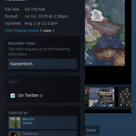
File Size
54.719 MB
Posted
Jul 14, 2019 @ 2:28pm
Updated
Aug 2 @ 12:13pm
194 Change Notes
( view )
REQUIRED ITEMS
This item requires all of the following
other items
Kaiserreich
LINKS
On Twitter
CREATED BY
Mouchi
34
Online
Award
Favorite
Share
TheAzmyr