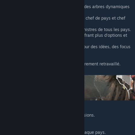
nationales.
Plus de 100 arbres cibles, y compris des arbres dynamiques
qui changent au cours du jeu.
Des portraits en couleur pour chaque chef de pays et chef
militaire.
Des centaines d'entreprises et de ministres de tous les pays.
Interface utilisateur personnalisée offrant plus d'options et
plus d'informations.
Des milliers de GFX faits à la main pour des idées, des focus
et plus encore.
Des dizaines de modèles 3D.
Un arbre de technologie navale entièrement retravaillé.
Encore plus d'événements et de décisions.
Des arbres ciblés pour chaque pays.
Arbre technologique remanié.
Modèles d'unités 3D uniques pour chaque pays.