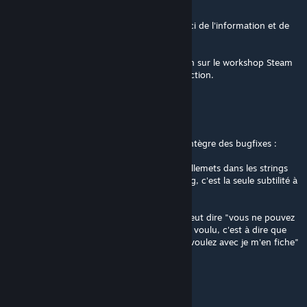
GitHub de Grikke, donc oui c'est dedans."
Ok, donc c'est en fait une licence CC0, merci de l'information et de
l'ouverture.
Pour info, j'ai déjà vu du code de publication sur le workshop Steam
dans des GitHub Actions de projet de traduction.
IM A FOKEN LEGEND
May 21 @ 8:59pm
Juste deux points d'attention, ma pipeline intègre des bugfixes :
Ex : quand il manque des fermetures de guillemets dans les strings
originelles, je les ajoute pour réparer la string, c'est la seule subtilité à
retenir
Second point : j'ai parlé de no license (qui veut dire "vous ne pouvez
rien faire"), c'est le sens inverse qui est bien voulu, c'est à dire que
c'est plutot une license "faites ce que vous voulez avec je m'en fiche"
IM A FOKEN LEGEND
May 21 @ 8:46pm