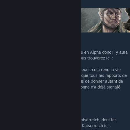
Bug Report
Kaiserreich for Hearts of Iron IV est toujours en Alpha donc il y aura
des bugs, merci de rapporter tout ce que vous trouverez ici :
https://github.com/KR4/Kaiserreich/issues
S'il vous plaît, ne les signalez nulle part ailleurs, cela rend la vie
des développeurs beaucoup plus facile lorsque tous les rapports de
bogues sont au même endroit. Assurez-vous de donner autant de
détails que possible et de vérifier que personne n'a déjà signalé
votre problème.
Les Mods Musicaux Officiels
Vous pouvez trouver tous nos sous-mods Kaiserreich, dont les
mods musicaux officiels, dans la collection Kaiserreich ici :