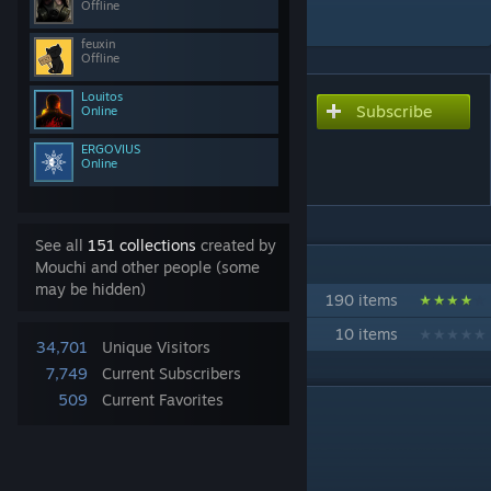
Offline
Add to Collection
feuxin
Offline
Louitos
Subscribe
Subscribe to download
Online
Kaiserreich Traduction
ERGOVIUS
Online
Francophone
See all
151 collections
created by
IN 2 COLLECTIONS BY MOUCHI
Mouchi and other people (some
may be hidden)
Mods jouables en français
190 items
Kaiserreich Francophone
10 items
34,701
Unique Visitors
7,749
Current Subscribers
509
Current Favorites
DESCRIPTION
Bienvenue dans le monde de Kaiserreich !
Traduction francophone