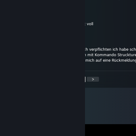
David Mueller
Jul 1, 2022 @ 1:50am
wollte sie als freund Adden aber ihr Liste ist voll
David Mueller
Jul 1, 2022 @ 1:46am
Hallo Captain ich würde mich gerne bei euch verpflichten ich habe sc
Erfahrung in Hell Let Lose gemacht und bin mit Kommando Struckture
falls ihr noch Reckruten braucht würde ich mich auf eine Rückmeldun
<
>