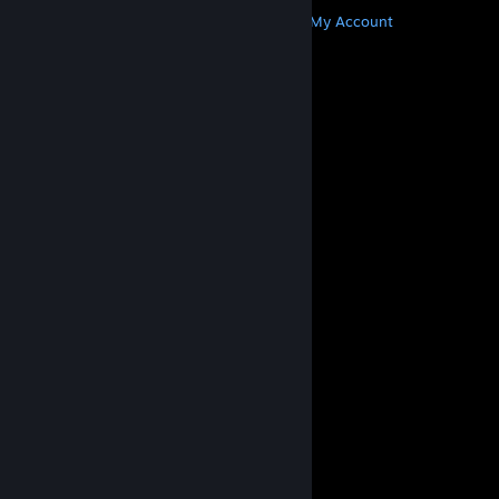
MORE
Get Steam
Get Mobile Apps
Get Support
My Account