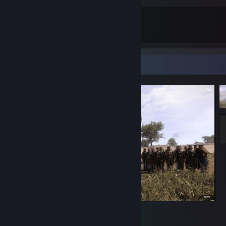
35
340
Total Badges Earned
Game Cards
Screenshot Showcase
War of Rights
5