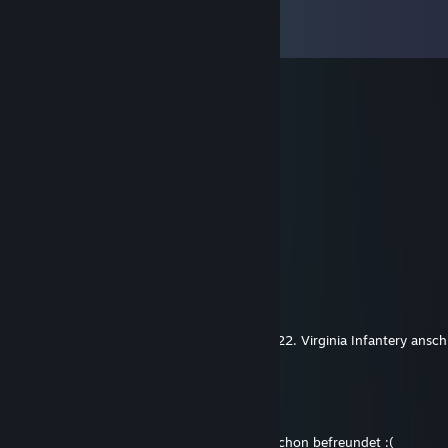
Comments
View all
36
comments
Parker
May 28, 2023 @ 2:03pm
+rep feines Weber mit freundlichen Grüßen
der Sonkom des Vertrauens
Kommo
May 22, 2023 @ 12:53pm
Oidhche mhath
Gedixx
May 15, 2023 @ 9:57am
Guten Tag Sir! Gerne möchte ich mich der 22. Virginia Infantery ansch
Besteht die noch? :) freundliche Grüsse
Lenni
Dec 7, 2022 @ 8:36am
Wollte Sie als Freund Adden aber wir sind schon befreundet :(