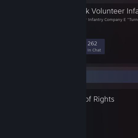
20th New York Volunteer Infantry Company E "Turne
334
14
79
262
Members
In-Game
Online
In Chat
Favorite Game
War of Rights
2,675
24
Hours played
Achievements