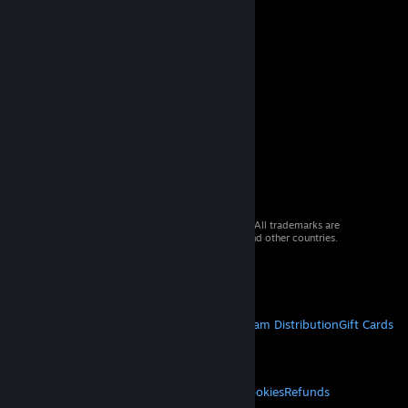
© 2026 Valve Corporation. All rights reserved. All trademarks are
property of their respective owners in the US and other countries.
VAT included in all prices where applicable.
Get Mobile Apps
STEAM
About Steam
Steam SSA
Steamworks
Steam Distribution
Gift Cards
VALVE
About Valve
Jobs
Hardware
Recycling
LEGAL
Privacy
Accessibility
Notices & Policies
Cookies
Refunds