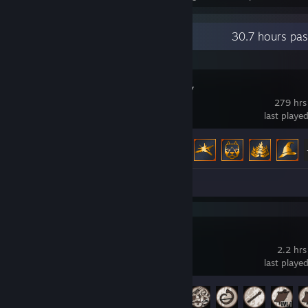
Recent Activity
30.7 hours pa
Broken Arrow
279 hrs
last playe
Achievement Progress
33 of 67
Screenshots 3
Shieldwall
2.2 hrs
last playe
Achievement Progress
6 of 43