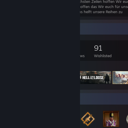
Volunteer Infantry Company E. In den nächsten Zeilen hoffen Wir eu
und das Spiel begeistern zu können. Wir hoffen das Wir euch für uns
Company begeistern können, damit Ihr uns helft unsere Reihen zu
Game Collector
284
295
4
91
Games Owned
DLC Owned
Reviews
Wishlisted
Featured Games
Badge Collector