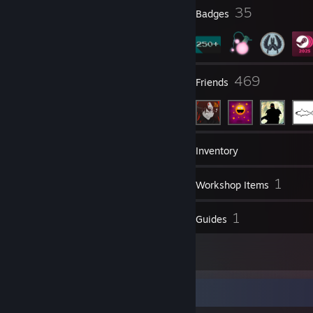
11
35
Profile Awards
Badges
35
469
Groups
Friends
284
Games
Inventory
1,573
1
Screenshots
Workshop Items
4
1
Reviews
Guides
4
Artwork
Favorite Group