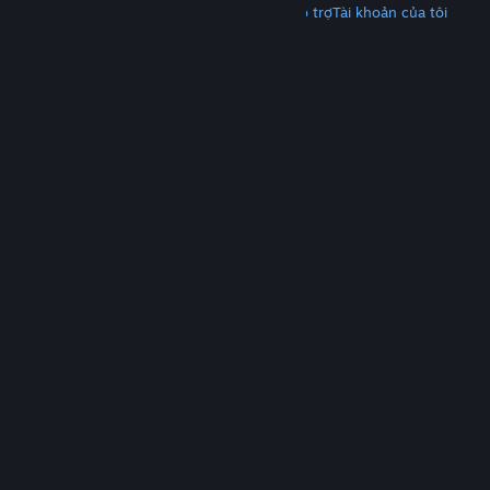
Tải Steam
Tải ứng dụng di động
Nhận hỗ trợ
Tài khoản của tôi
© Valve Corporation. Bảo lưu mọi quyền. Tất cả các
thương hiệu là tài sản của chủ sở hữu tương ứng tại
Hoa Kỳ và các quốc gia khác.
Chính sách bảo mật
|
Pháp lý
|
Hỗ trợ tiếp cận
|
Thỏa thuận người đăng
ký Steam
|
Hoàn tiền
|
Về cookie