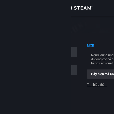
Đăng nhập
Cửa hàng
hập
Cộng đồng
NG TÊN TÀI KHOẢN
MỚI!
Thông tin
Người dùng ứng
di động có thể 
Hỗ trợ
bằng cách quét
Hãy hiện mã Q
Thay đổi ngôn ngữ
Tìm hiểu thêm
Cài ứng dụng Steam di động
Đăng nhập
Xem web cho desktop
Giúp với, tôi không thể đăng nhập