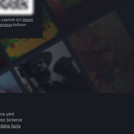
ş yapmak için
Steam
amasını
kullanın.
rca yeni
iz binlerce
daha fazla