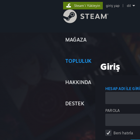
Steam'i Yükleyin
giriş yap
|
dil
MAĞAZA
TOPLULUK
Giriş
HAKKINDA
HESAP ADI ILE GIR
DESTEK
PAROLA
Beni hatırla