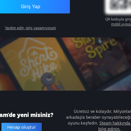
Giriş Yap
QR koduyla giri
mobil uygul
Yardım edin, giriş yapamıyorum
Ücretsiz ve kolaydır. Milyonla
am'de yeni misiniz?
arkadaşla beraber oynayabileceğin
oyunu keşfedin.
Steam hakkında 
Hesap oluştur
bilgi edinin.