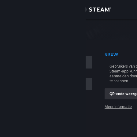
Inloggen
Winkel
n
Community
T ACCOUNTNAAM
NIEUW!
Over
Gebruikers van 
Steam-app kunn
Ondersteuning
aanmelden door
te scannen.
Taal wijzigen
QR-code weerg
e
Download de mobiele Steam-app
Meer informatie
Inloggen
Desktopwebsite weergeven
Help, ik kan niet inloggen