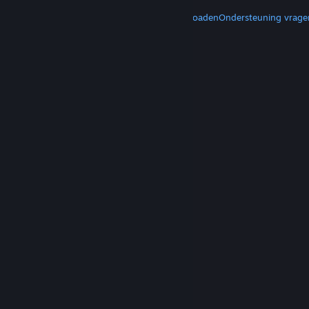
MEER
Steam downloaden
Mobiele apps downloaden
Ondersteuning vrage
© Valve Corporation. Alle rechten voorbehouden.
Alle handelsmerken zijn eigendom van hun
respectieve eigenaren in de Verenigde Staten en
andere landen.
Privacybeleid
|
Juridische
informatie
|
Toegankelijkheid
|
Steam Subscriber
Agreement
|
Terugbetalingen
|
Cookies