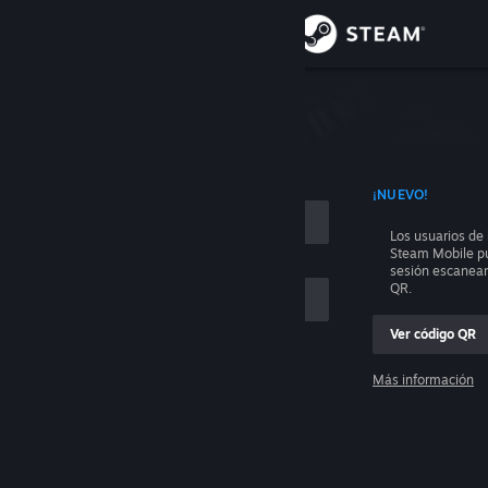
Iniciar sesión
Tienda
e sesión
Comunidad
 CON TU NOMBRE DE CUENTA
¡NUEVO!
Acerca de
Los usuarios de 
Steam Mobile pu
Soporte
sesión escanea
QR.
Cambiar idioma
Ver código QR
Descargar Steam Mobile
Más información
Iniciar sesión
Ver versión clásica
Ayuda, no puedo iniciar sesión