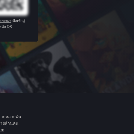
บบพกพา
เพื่อเข้าสู่
รหัส QR
กมายหลายพัน
หลายล้านคน
eam