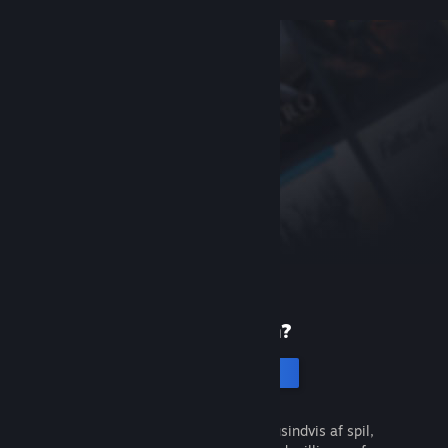
Ny på Steam?
Opret en konto
Det er gratis og nemt. Opdag tusindvis af spil,