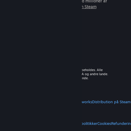
som du kan spille sammen med millioner af
nye venner.
Lær mere om Steam
© 2026 Valve Corporation. Alle rettigheder forbeholdes. Alle
varemærker tilhører deres respektive ejere i USA og andre lande.
Moms inkluderet i alle priser, hvor det er gældende.
Hent mobilapps
STEAM
Om Steam
Steam-abonnentaftale
Steamworks
Distribution på Steam
VALVE
Om Valve
Karriere
Hardware
Genbrug
JURIDISK
Privatliv
Tilgængelighed
Meddelelser og politikker
Cookies
Refunderin
MERE