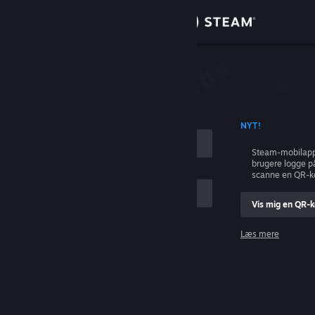
Log på
Butik
Fællesskab
ONTONAVN
NYT!
Om
Steam-mobilapp
brugere logge p
Support
scanne en QR-k
Vis mig en QR-
Skift sprog
Læs mere
Hent Steam-mobilappen
Log på
Vis desktop-webside
Hjælp, jeg kan ikke logge på