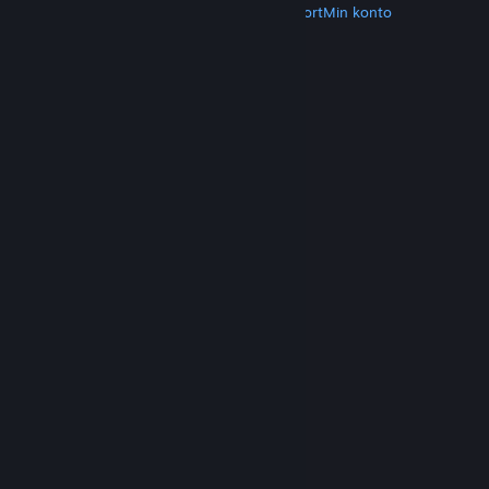
Hent Steam
Hent mobilapps
Kundesupport
Min konto
© Valve Corporation. Alle rettigheder forbeholdes.
Alle varemærker tilhører deres respektive
indehavere i USA og andre lande.
Fortrolighedspolitik
|
Juridisk
|
Tilgængelighed
|
Steam-abonnentaftale
|
Refunderinger
|
Cookies