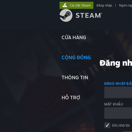
Cài đặt Steam
đăng nhập
|
Ngôn n
CỬA HÀNG
CỘNG ĐỒNG
Đăng n
THÔNG TIN
ĐĂNG NHẬP BẰ
HỖ TRỢ
MẬT KHẨU
Ghi nhớ tôi