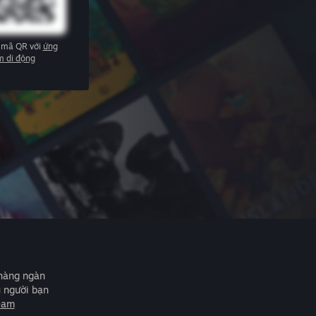
 mã QR với
ứng
m di động
 hàng ngàn
u người bạn
eam