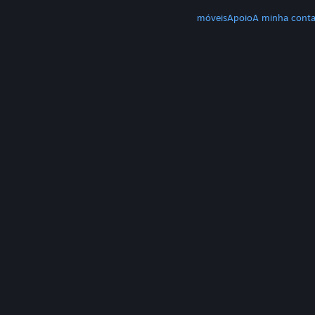
MAIS
Download do Steam
Download de apps móveis
Apoio
A minha cont