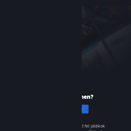
Új vagy a Steamen?
Hozz létre fiókot
Ingyenes és egyszerű. Fedezd fel játékok