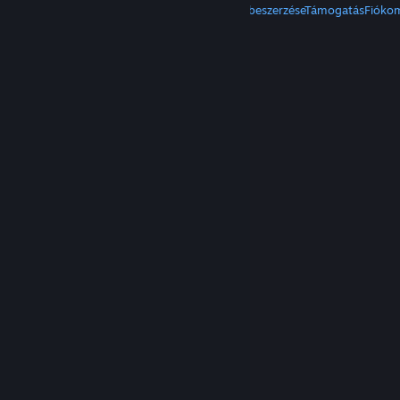
A Steam beszerzése
Mobilalkalmazások beszerzése
Támogatás
Fióko
© Valve Corporation. Minden jog fenntartva. A
védjegyek jogos tulajdonosaiké az Egyesült
Államokban és más országokban.
Adatvédelmi
szabályzat
|
Jogi információk
|
Hozzáférhetőség
|
Steam előfizetői szerződés
|
Visszatérítések
|
Sütik