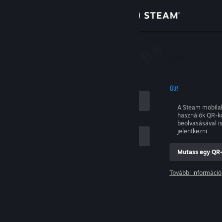
Bejelentkezés
Áruház
tkezés
Közösség
NÉVVEL
ÚJ!
Névjegy
A Steam mobila
használók QR-k
Támogatás
beolvasásával i
jelentkezni.
Nyelvváltás
Mutass egy QR
ám
A Steam mobilalkalmazás beszerzése
További információ
Belépés
Asztali weboldalra váltás
Segítség, nem tudok bejelentkezni