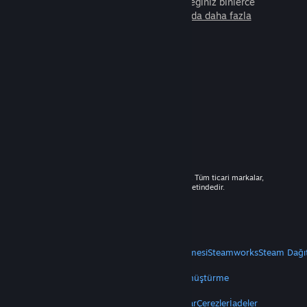
arkadaşla beraber oynayabileceğiniz binlerce
oyunu keşfedin.
Steam hakkında daha fazla
bilgi edinin.
© 2026 Valve Corporation. Tüm hakları saklıdır. Tüm ticari markalar,
ABD ve diğer ülkelerde ilgili sahiplerinin mülkiyetindedir.
Geçerli yerlerde fiyatlara KDV dâhildir.
Mobil Uygulamaları Edin
STEAM
Steam Hakkında
Steam Abonelik Sözleşmesi
Steamworks
Steam Dağı
VALVE
Valve Hakkında
Kariyer
Donanım
Geri Dönüştürme
YASAL
Gizlilik
Erişilebilirlik
Bildirimler ve Politikalar
Çerezler
İadeler