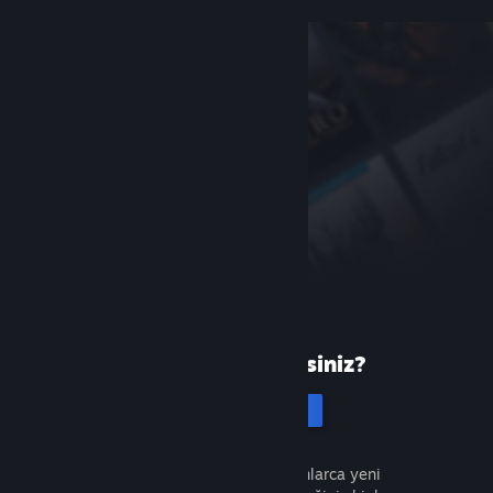
Steam'de yeni misiniz?
Hesap oluştur
Ücretsiz ve kolaydır. Milyonlarca yeni