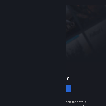
Ny på Steam?
Skapa ett konto
Det är gratis och enkelt. Upptäck tusentals