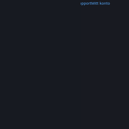
Hämta Steam
Hämta mobilappar
Kundsupport
Mitt konto
© Valve Corporation. Alla rättigheter förbehållna.
Alla varumärken tillhör respektive ägare i USA och
andra länder.
Integritetspolicy
|
Juridisk
information
|
Tillgänglighet
|
Steams
abonnentavtal
|
Återbetalningar
|
Cookies