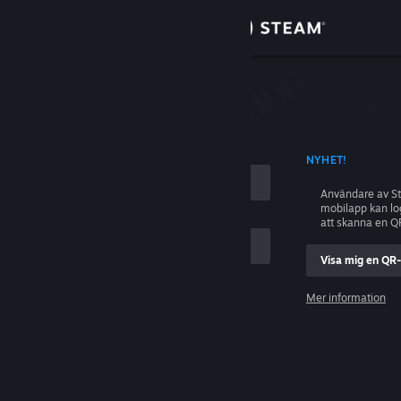
Logga in
Butik
ing
Gemenskap
D KONTONAMN
NYHET!
Om
Användare av S
mobilapp kan l
Support
att skanna en Q
Visa mig en QR
Byt språk
ig
Mer information
Skaffa Steams mobilapp
Logga in
Se skrivbordswebbplats
Hjälp, jag kan inte logga in