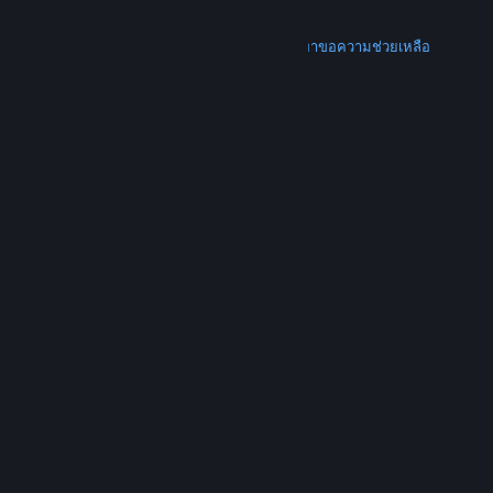
การคืนเงิน
เพิ่มเติม
ดาวน์โหลด Steam
ดาวน์โหลดแอปแบบพกพา
ขอความช่วยเหลือ
บัญชีของฉัน
© Valve Corporation สงวนลิขสิทธิ์ เครื่องหมายการค้า
ทั้งหมดเป็นทรัพย์สินของเจ้าของที่เกี่ยวข้องในสหรัฐอเมริกา