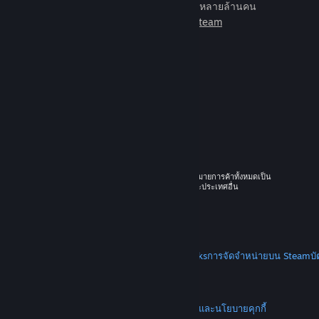
เกมเพื่อเล่นกับเพื่อนใหม่มากมายหลายล้านคน
เรียนรู้เพิ่มเติมเกี่ยวกับ Steam
© 2026 Valve Corporation สงวนลิขสิทธิ์ เครื่องหมายการค้าทั้งหมดเป็น
ทรัพย์สินของเจ้าของที่เกี่ยวข้องในสหรัฐอเมริกาและประเทศอื่น
ราคาทั้งหมดรวมภาษีมูลค่าเพิ่มแล้ว
ดาวน์โหลดแอปแบบพกพา
STEAM
เกี่ยวกับ Steam
SSA ของ Steam
Steamworks
การจัดจำหน่ายบน Steam
บ
VALVE
เกี่ยวกับ Valve
งาน
ฮาร์ดแวร์
การรีไซเคิล
กฎหมาย
ความเป็นส่วนตัว
การช่วยการเข้าถึง
ประกาศและนโยบาย
คุกกี้