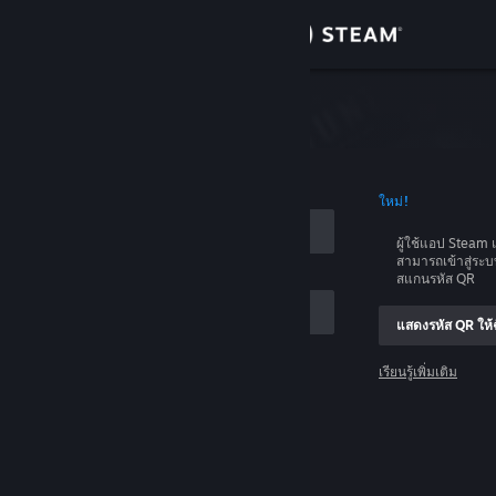
เข้าสู่ระบบ
ร้านค้า
บบ
ชุมชน
อบัญชี
ใหม่!
เกี่ยวกับ
ผู้ใช้แอป Stea
สามารถเข้าสู่ระ
ฝ่ายสนับสนุน
สแกนรหัส QR
แสดงรหัส QR ให้ฉ
เปลี่ยนภาษา
เรียนรู้เพิ่มเติม
รับแอป Steam แบบพกพา
เข้าสู่ระบบ
ชมเว็บไซต์สำหรับเดสก์ท็อป
ช่วยด้วย ฉันเข้าสู่ระบบไม่ได้