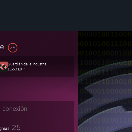
vel
29
Guardián de la Industria
1,653 EXP
n conexión
25
gnias