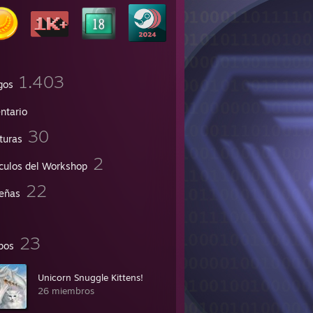
1.403
gos
ntario
30
turas
2
ículos del Workshop
22
eñas
23
pos
Unicorn Snuggle Kittens!
26 miembros