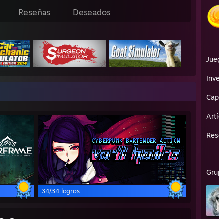
Reseñas
Deseados
Jue
Inve
Cap
Art
Res
Gru
34/34 logros