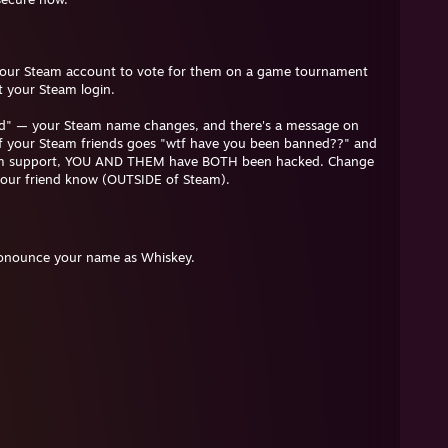
e your Steam account to vote for them on a game tournament
et your Steam login.
aud" — your Steam name changes, and there's a message on
f your Steam friends goes "wtf have you been banned??" and
team support, YOU AND THEM have BOTH been hacked. Change
 your friend know (OUTSIDE of Steam).
pronounce your name as Whiskey.