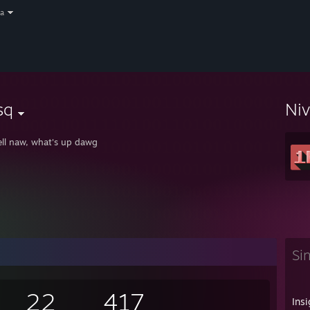
a
sq
Ni
ell naw, what's up dawg
Si
22
417
Insi