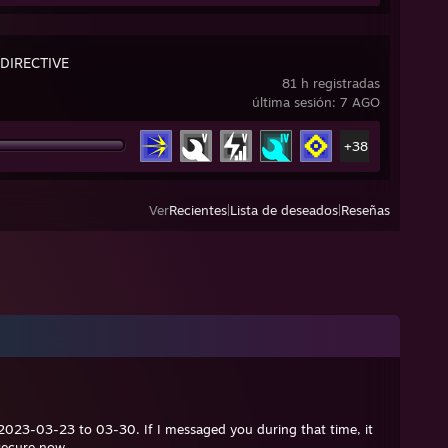
DIRECTIVE
81 h registradas
última sesión: 7 AGO
+38
Ver
Recientes
|
Lista de deseados
|
Reseñas
023-03-23 to 03-30. If I messaged you during that time, it
secure now.