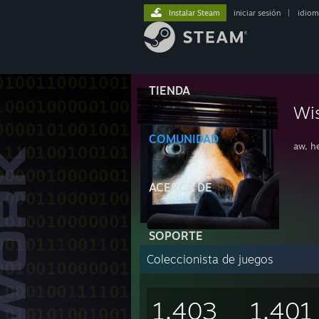
Instalar Steam
iniciar sesión
|
idiom
TIENDA
Wi
COMUNIDAD
aw, h
ACERCA DE
SOPORTE
Coleccionista de juegos
1.403
1.401