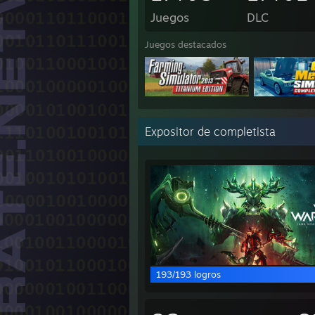
Juegos
DLC
Juegos destacados
Expositor de completista
193/193 logros