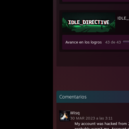
IDLE_
Avance en los logros
43 de 43
Comentarios
Wisq
30 MAR 2023 a las 3:11
My account was hacked from 2
probably wasn't me. Account 