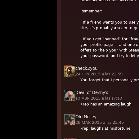
Remember:
• If a friend wants you to us
site, it's probably a scam to g
• If you get "banned" for "fr
your profile page — and one o
offers to "help you" with S
your password, and try to let
check2you
24 JUN 2015 a las 22:59
You forget that I personally 
Devil of Denny's
10 ABR 2015 a las 17:10
+rep has an amazing laugh
Old Nosey
28 MAR 2015 a las 22:45
-rep, laughs at misfortune.