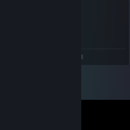
__🌸🌸🌸🌸🌸🌸🌸🌸🌸🌸🌸🌸🌸🌸🌸🌸🌸🌸
____🌸🌸🌸🌸🌸🌸🌸🌸🌸🌸🌸🌸🌸🌸🌸🌸🌸
_______🌸🌸🌸🌸🌸🌸🌸🌸🌸🌸🌸🌸🌸🌸
_________🌸🌸🌸🌸🌸🌸🌸🌸🌸🌸🌸
___________🌸🌸🌸🌸🌸🌸🌸🌸
____________🌸🌸🌸🌸🌸🌸
_____________🌸🌸🌸🌸
_____________🌸🌸
<
>