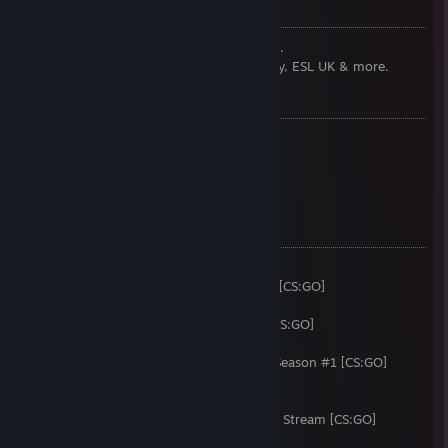
CURRENTLY:
CS:GO Commentator for Ninjas in Pyjamas.
I also do commentary for Gfinity, Multiplay, ESL UK & more.
PREVIOUSLY:
Founder of Team Memento
Writer at Team Dignitas
Commentator at Anexis eSports
Commentator at [R]eason Gaming
COMMENTATED:
i49 [CS:GO]
European Championships Qualifiers 2013 [CS:GO]
Epic.TWELVE [CS:GO]
Alienware Gfinity Pro League Season #1 [CS:GO]
i51 [CS:GO]
Steelseries ESL UK Community Challenge Season #1 [CS:GO]
Epic.THIRTEEN with ESL UK [CS:GO]
Gfinity G3 [CS:GO]
ESL One Cologne 2014 Secondary English Stream [CS:GO]
i52 [CS:GO]