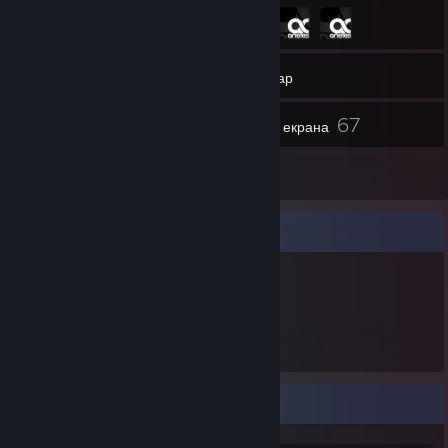
257
Друзі
Інвентар
67
Знімки екрана
8
Рецензії
Вітрина предметів
318
Предметів у
власності
كرم 'كايانيت' كبارة