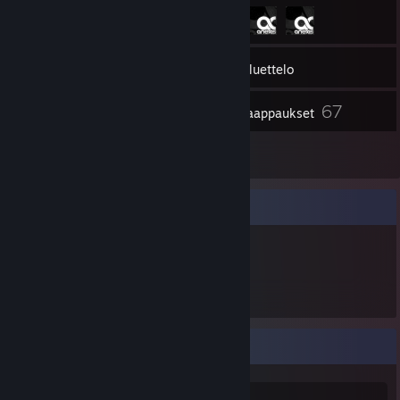
257
Kaverit
Tavaraluettelo
67
Kuvakaappaukset
8
Arvostelut
Esine-esittely
318
esinettä
كرم 'كايانيت' كبارة
CURRENTLY: