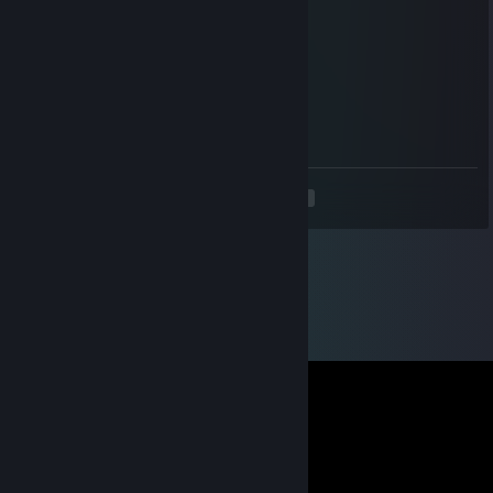
____🌸🌸🌸🌸🌸🌸🌸🌸🌸🌸🌸🌸🌸🌸🌸🌸🌸
_______🌸🌸🌸🌸🌸🌸🌸🌸🌸🌸🌸🌸🌸🌸
_________🌸🌸🌸🌸🌸🌸🌸🌸🌸🌸🌸
___________🌸🌸🌸🌸🌸🌸🌸🌸
____________🌸🌸🌸🌸🌸🌸
_____________🌸🌸🌸🌸
_____________🌸🌸
<
>