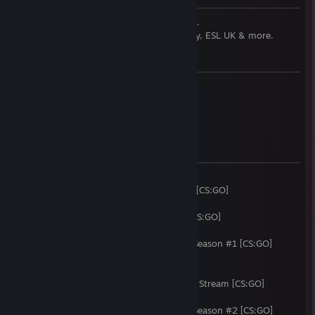
CS:GO Commentator for Ninjas in Pyjamas.
I also do commentary for Gfinity, Multiplay, ESL UK & more.
PREVIOUSLY:
Founder of Team Memento
Writer at Team Dignitas
Commentator at Anexis eSports
Commentator at [R]eason Gaming
COMMENTATED:
i49 [CS:GO]
European Championships Qualifiers 2013 [CS:GO]
Epic.TWELVE [CS:GO]
Alienware Gfinity Pro League Season #1 [CS:GO]
i51 [CS:GO]
Steelseries ESL UK Community Challenge Season #1 [CS:GO]
Epic.THIRTEEN with ESL UK [CS:GO]
Gfinity G3 [CS:GO]
ESL One Cologne 2014 Secondary English Stream [CS:GO]
i52 [CS:GO]
Steelseries ESL UK Community Challenge Season #2 [CS:GO]