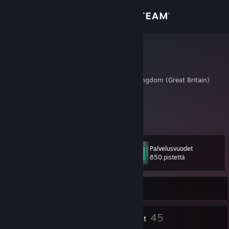
Kirjaudu sisään
Kauppa
KYAN1TE
Karam
Yhteisö
Lancashire, United Kingdom (Great Britain)
Tietoa
Twitter: @KYAN1TE
www.twitch.tv/KYAN1TE
Tuki
Palvelusvuodet
Taso
34
Vaihda kieli
850 pistettä
Hanki Steam-mobiilisovellus
Kirjautunut ulos
Näytä työpöytäsivusto
30
45
Merkit
Ryhmät