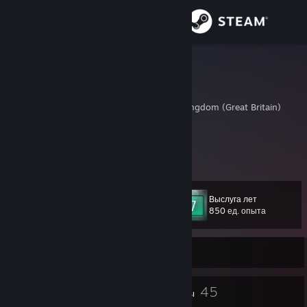
Войти
Магазин
KYAN1TE
Karam
Сообщество
Lancashire, United Kingdom (Great Britain)
Информация
Twitter: @KYAN1TE
www.twitch.tv/KYAN1TE
Поддержка
Выслуга лет
Уровень
34
Изменить язык
850 ед. опыта
Скачать мобильное приложение Steam
Не в сети
Полная версия
30
45
Значки
Группы