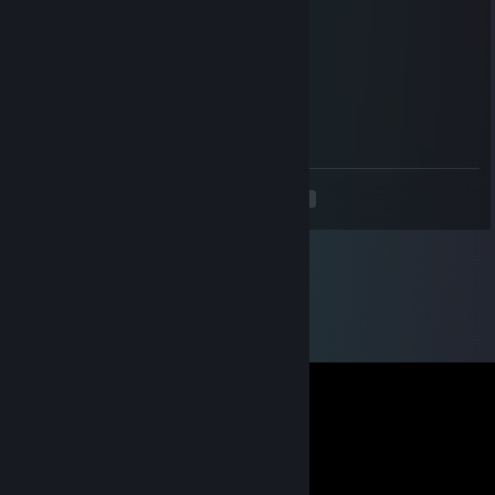
____🌸🌸🌸🌸🌸🌸🌸🌸🌸🌸🌸🌸🌸🌸🌸🌸🌸
_______🌸🌸🌸🌸🌸🌸🌸🌸🌸🌸🌸🌸🌸🌸
_________🌸🌸🌸🌸🌸🌸🌸🌸🌸🌸🌸
___________🌸🌸🌸🌸🌸🌸🌸🌸
____________🌸🌸🌸🌸🌸🌸
_____________🌸🌸🌸🌸
_____________🌸🌸
<
>