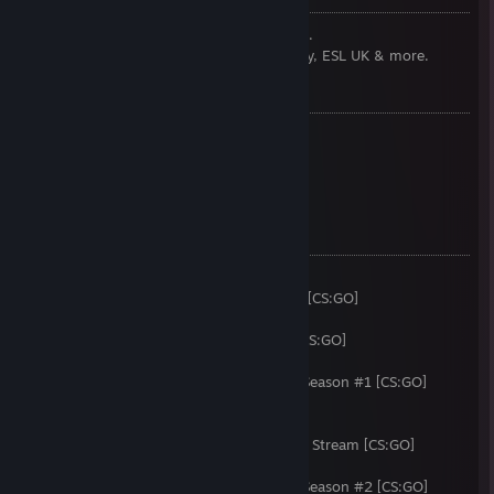
CS:GO Commentator for Ninjas in Pyjamas.
I also do commentary for Gfinity, Multiplay, ESL UK & more.
PREVIOUSLY:
Founder of Team Memento
Writer at Team Dignitas
Commentator at Anexis eSports
Commentator at [R]eason Gaming
COMMENTATED:
i49 [CS:GO]
European Championships Qualifiers 2013 [CS:GO]
Epic.TWELVE [CS:GO]
Alienware Gfinity Pro League Season #1 [CS:GO]
i51 [CS:GO]
Steelseries ESL UK Community Challenge Season #1 [CS:GO]
Epic.THIRTEEN with ESL UK [CS:GO]
Gfinity G3 [CS:GO]
ESL One Cologne 2014 Secondary English Stream [CS:GO]
i52 [CS:GO]
Steelseries ESL UK Community Challenge Season #2 [CS:GO]