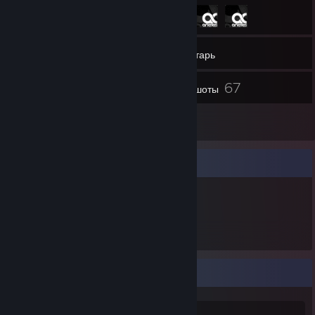
257
Друзья
Инвентарь
67
Скриншоты
8
Обзоры
Витрина предметов
318
Предметов
كرم 'كايانيت' كبارة
CURRENTLY: