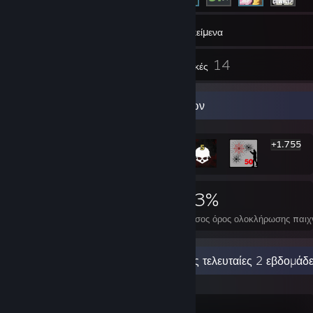
285
Παιχνίδια
Αντικείμενα
2
14
Αντικείμενα εργαστηρίου
Κριτικές
Προθήκη σπανιότερων επιτευγμάτων
+1.755
1.761
3
33%
Επιτεύγματα
Τέλεια παιχνίδια
Μέσος όρος ολοκλήρωσης παιχ
Πρόσφατη δραστηριότητα
5 ώρες τις τελευταίες 2 εβδομάδ