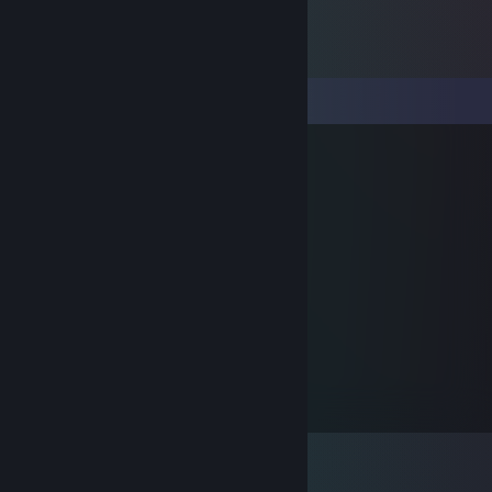
Σχόλια
Prime
3 Απρ 2018, 7:37
Much social such network
karinabean
25 Ιουλ 2010, 16:36
LURVE YOU!
karinabean
31 Μαϊ 2010, 20:59
I love my chipper! :P