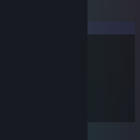
Коментарі
Prime
3 квіт. 2018 о 7:37
Much social such network
karinabean
25 лип. 2010 о 16:36
LURVE YOU!
karinabean
31 трав. 2010 о 20:59
I love my chipper! :P