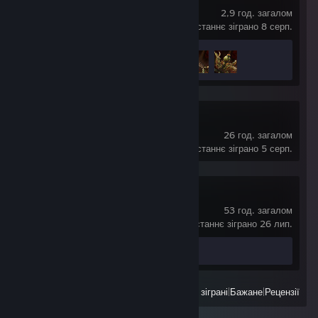
2,9 год. загалом
востаннє зіграно 8 серп.
Здобуття досягнень
3 з 17
Project Zomboid
26 год. загалом
востаннє зіграно 5 серп.
Brick Rigs
53 год. загалом
востаннє зіграно 26 лип.
Предмет майстерні 1
Переглянути
Усі нещодавно зіграні
|
Бажане
|
Рецензії