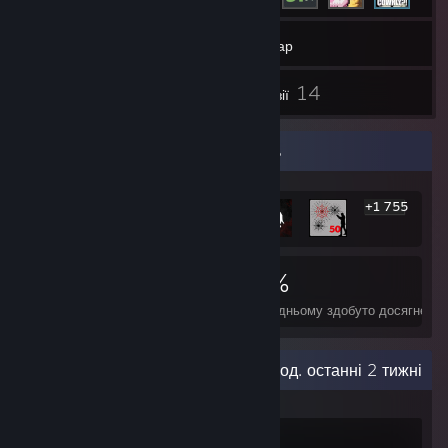
285
Ігри
Інвентар
2
14
Предмети майстерні
Рецензії
Вітрина найрідкісніших досягнень
+1 755
1 761
3
33%
Досягнення
Ігор на 100%
У середньому здобуто досягнень
Остання активність
0,6 год. останні 2 тижні
Waking Mars