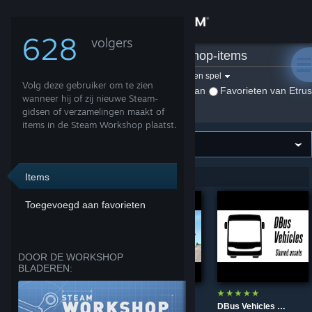
Inloggen
628
volgers
Etrusan
»
Workshop-items
Winkel
Filteren op spel:
Selecteer een spel
Volg deze gebruiker om te zien
Weergeven:
Door Etrusan
Favorieten van Etru
Community
wanneer hij of zij nieuwe Steam-
gidsen of verzamelingen maakt of
items in de Steam Workshop plaatst.
Over
Ondersteuning
Items
1-8 van 8 items weergegeven
Toegevoegd aan favorieten
Taal wijzigen
Download de mobiele Steam-app
DOOR DE WORKSHOP
BLADEREN:
Desktopwebsite weergeven
Bus stop icons for Central Bohemia Project
Bolloré Bluebus SE
DBus Vehicles Shared assets