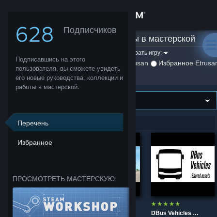
Войти
628
Подписчиков
Etrusan
»
Работы в мастерской
Магазин
Фильтровать по игре:
Выбрать игру:
Подписавшись на этого
Показать:
Создано Etrusan
Избранное Etrusa
Сообщество
пользователя, вы сможете увидеть
его новые руководства, коллекции и
работы в мастерской.
Информация
Поддержка
Перечень
1–8 из 8
Избранное
Изменить язык
Скачать мобильное приложение Steam
ПРОСМОТРЕТЬ МАСТЕРСКУЮ:
Полная версия
Bus stop icons for Central Bohemia Project
Bolloré Bluebus SE
DBus Vehicles Shared assets