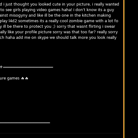
nd i just thought you looked cute in your picture, i really wanted
are to see girls playing video games haha! i don't know its a guy
gainst misogyny and like ill be the one in the kitchen making
play l4d2 sometimes its a really cool zombie game with a lot fo
ll be there to protect you ;) sorry that wasnt flirting i swear
eally like your profile picture sorry was that too far? really sorry
uch haha add me on skype we should talk more you look really
⚜️⚜️══════════════════
ture games 🔥🔥
️═══════════════════