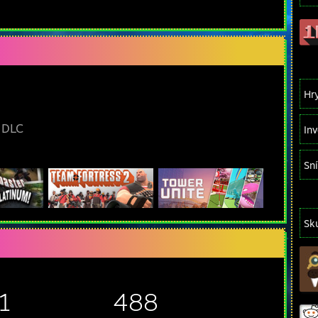
Hr
 DLC
Inv
Sn
Sk
1
488