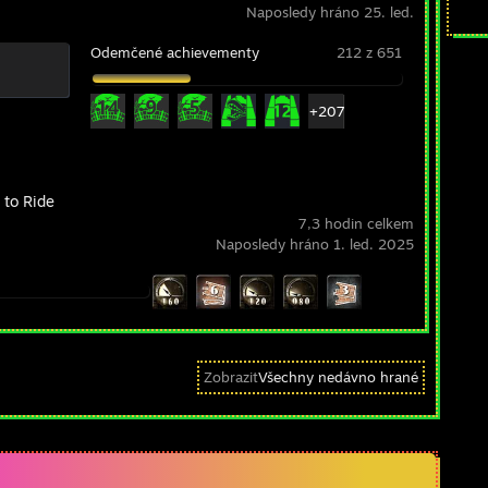
Naposledy hráno 25. led.
Odemčené achievementy
212 z 651
+207
 to Ride
7,3 hodin celkem
Naposledy hráno 1. led. 2025
Zobrazit
Všechny nedávno hrané