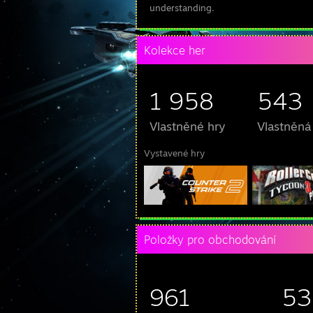
understanding.
Kolekce her
1 958
543
Vlastněné hry
Vlastněná
Vystavené hry
Položky pro obchodování
961
53