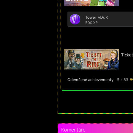
Tower M.V.P.
500 XP
Ticket
Odemčené achievementy
5 z 83
Komentáře