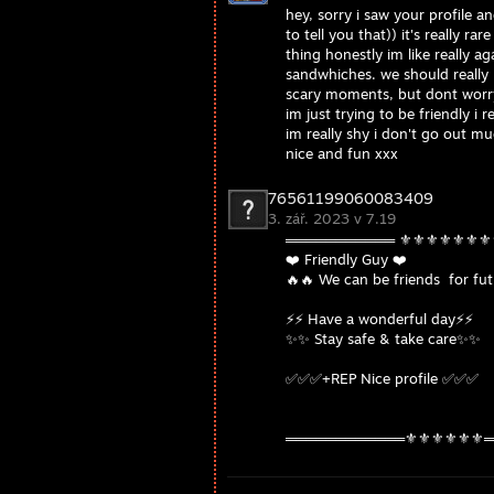
hey, sorry i saw your profile a
to tell you that)) it's really r
thing honestly im like really a
sandwhiches. we should really 
scary moments, but dont worry i
im just trying to be friendly i r
im really shy i don't go out m
nice and fun xxx
76561199060083409
3. zář. 2023 v 7.19
═══════════ ⚜️⚜️⚜️⚜️⚜️⚜️
❤️ Friendly Guy ❤️
🔥🔥 We can be friends for fu
⚡️⚡️ Have a wonderful day⚡️⚡️
✨✨ Stay safe & take care✨✨
✅✅✅+REP Nice profile ✅✅✅
════════════⚜️⚜️⚜️⚜️⚜️⚜