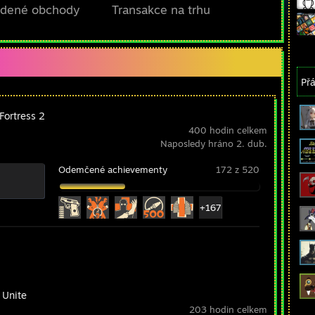
edené obchody
Transakce na trhu
Přá
Fortress 2
400 hodin celkem
Naposledy hráno 2. dub.
Odemčené achievementy
172 z 520
+167
 Unite
203 hodin celkem