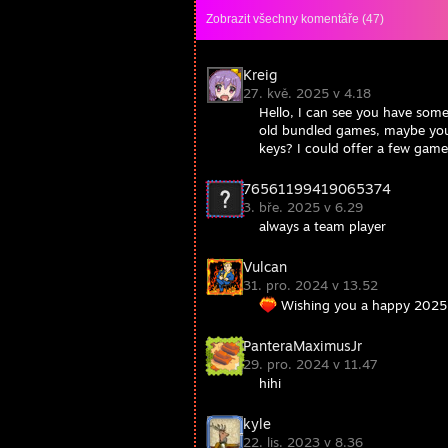
Zobrazit všechny komentáře (
47
)
Kreig
27. kvě. 2025 v 4.18
Hello, I can see you have some
old bundled games, maybe you
keys? I could offer a few games
76561199419065374
3. bře. 2025 v 6.29
always a team player
Vulcan
31. pro. 2024 v 13.52
Wishing you a happy 202
PanteraMaximusJr
29. pro. 2024 v 11.47
hihi
kyle
22. lis. 2023 v 8.36