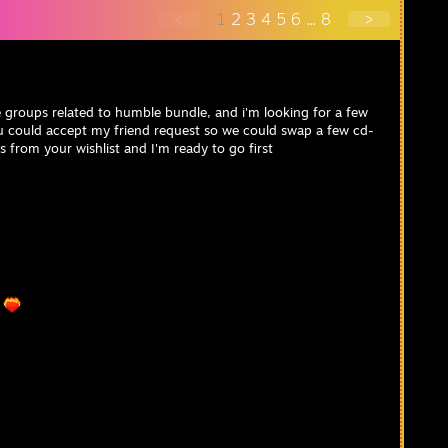
<
1
2
3
4
5
6
...
8
>
 groups related to humble bundle, and i'm looking for a few
 could accept my friend request so we could swap a few cd-
 from your wishlist and I'm ready to go first
5