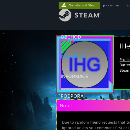
Nainstalovat Steam
přihlásit se
|
ja
OBCHOD
IH
KOMUNITA
Profil
Barte
Steam
INFORMACE
PODPORA
Note!
Due to random friend requests that tur
ignored unless you comment first or 