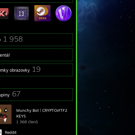
1 958
y
entář
19
ímky obrazovky
67
upiny
Munchy Bot | CRYPTO⇄TF2
KEYS
1 368 členů
Reddit