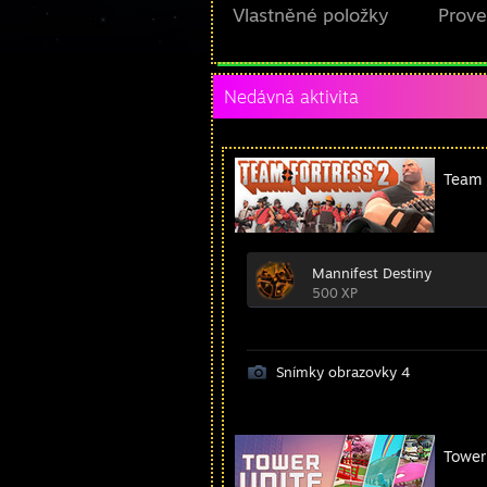
Vlastněné položky
Prov
Nedávná aktivita
Team 
Mannifest Destiny
500 XP
Snímky obrazovky 4
Tower