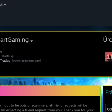
zyk
eartGaming
Úr
es
r
[barter.vg]
Trades
[www.steamtrades.com]
Pr
n out to be bots or scammers, all friend requests will be
Od
I am expecting a friend request from you. Thank you for your