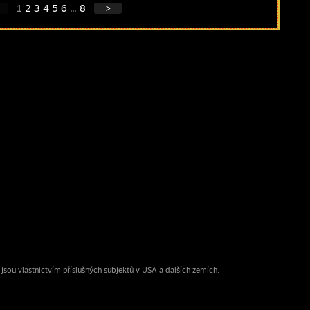
1
2
3
4
5
6
...
8
>
ou vlastnictvím příslušných subjektů v USA a dalších zemích.