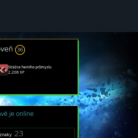
oveň
36
Strážce herního průmyslu
2,208 XP
ávě je online
23
znaky