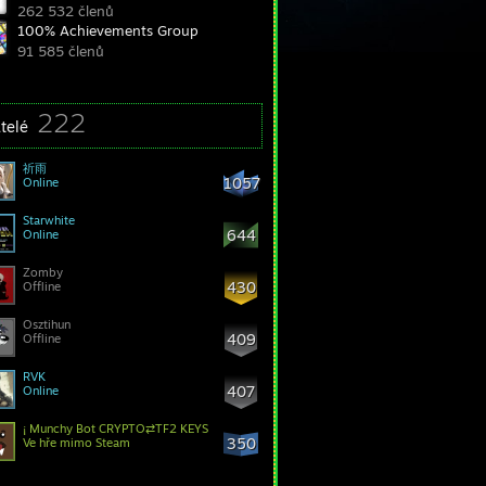
262 532 členů
100% Achievements Group
91 585 členů
222
telé
祈雨
1057
Online
Starwhite
644
Online
Zomby
430
Offline
Osztihun
409
Offline
RVK
407
Online
¡ Munchy Bot CRYPTO⇄TF2 KEYS
350
Ve hře mimo Steam