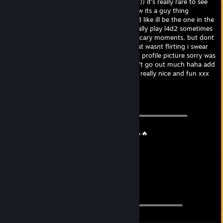
your picture, i really wanted to tell you that)) it's really rare to see
girls playing video games haha! i don't know its a guy thing
honestly im like really against misogyny and like ill be the one in the
kitchen making sandwhiches. we should really play l4d2 sometimes
its a really cool zombie game with a lot fo scary moments, but dont
worry ill be there to protect you ;) sorry that wasnt flirting i swear
im just trying to be friendly i really like your profile picture sorry was
that too far? really sorry im really shy i don't go out much haha add
me on skype we should talk more you look really nice and fun xxx
76561199060083409
2023年9月3日 7時19分
═══════════ ⚜️⚜️⚜️⚜️⚜️⚜️⚜️⚜️══════════════════
❤️ Friendly Guy ❤️
🔥🔥 We can be friends for future games 🔥🔥
⚡️⚡️ Have a wonderful day⚡️⚡️
✨✨ Stay safe & take care✨✨
✅✅✅+REP Nice profile ✅✅✅
════════════⚜️⚜️⚜️⚜️⚜️⚜️═══════════════════