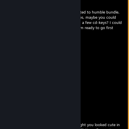
2025年5月27日 4時18分
Hello, I can see you have some groups related to humble bundle,
and i'm looking for a few old bundled games, maybe you could
accept my friend request so we could swap a few cd-keys? I could
offer a few games from your wishlist and I'm ready to go first
76561199419065374
2025年3月3日 6時29分
always a team player
Vulcan
2024年12月31日 13時52分
Wishing you a happy 2025
PanteraMaximusJr
2024年12月29日 11時47分
hihi
kyle
2023年11月22日 8時36分
hey, sorry i saw your profile and i just thought you looked cute in