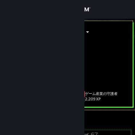
サインイン
ストア
IHeartGaming
コミュニティ
詳細
Profiles
Barter
[barter.vg]
SteamTrades
[www.steamtrades.com]
サポート
言語を変更
ゲーム産業の守護者
レベル
36
2,209 XP
Steamモバイルアプリを入手
現在オンラインです。
デスクトップウェブサイトを表示
23
67