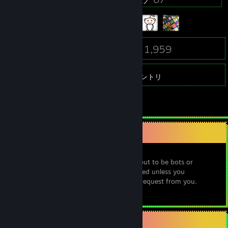
バッジ
グループ
222
1,959
フレンド
ゲーム
インベントリ
19
スクリーンショット
Note!
Due to random friend requests that turn out to be bots or
scammers, all friend requests will be ignored unless you
comment first or I am expecting a friend request from you.
Thank you for your understanding.
ゲームコレクター