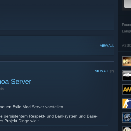
Foun
Lang
ASSO
VIEW ALL
VIEW ALL
(2)
noa Server
ts
 neuen Exile Mod Server vorstellen.
ie persistentem Respekt- und Banksystem und Base-
es Projekt Dinge wie :
onen die es in sich haben.