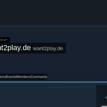
GROUP
t2play.de
want2play.de
ions
Events
Members
Comments