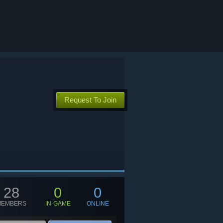
Request To Join
28
0
0
MEMBERS
IN-GAME
ONLINE