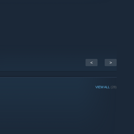
u zocken!
<
>
eams
VIEW ALL
(28)