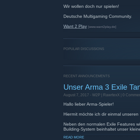
Wir wollen doch nur spielen!
Deutsche Multigaming Community.
Want 2 Play
[www.want2play.de]
POPULAR DISCUSSIONS
RECENT ANNOUNCEMENTS
Unser Arma 3 Exile Ta
August 7, 2017 -
W2P | RawrtexX
| 0 Commen
Hallo lieber Arma-Spieler!
Hiermit möchte ich dir einmal unseren
Neben den normalen Exile Features w
Building-System beinhaltet unser klein
READ MORE
- Angepasstes Missionsscript mit Missi