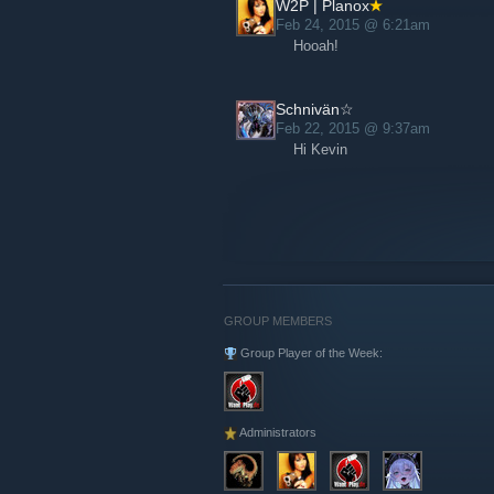
W2P | Planox
Feb 24, 2015 @ 6:21am
Ausserdem:
Hooah!
TS³: ts.want2play.de
Website:
http://www.want2play.de
Schnivän☆
Feb 22, 2015 @ 9:37am
Also los gehts!
Hi Kevin
Wir freuen uns, mit und gegen euch z
Viele Grüße
~ RawrtexX
Im Namen des Want2Play.de Admin T
GROUP MEMBERS
Group Player of the Week:
Administrators