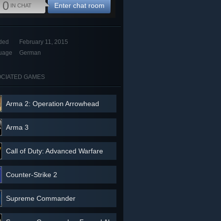
0
Enter chat room
IN CHAT
ded
February 11, 2015
uage
German
CIATED GAMES
Arma 2: Operation Arrowhead
Arma 3
Call of Duty: Advanced Warfare
Counter-Strike 2
Supreme Commander